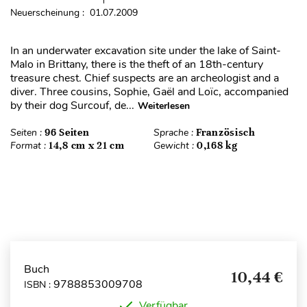
Neuerscheinung : 01.07.2009
In an underwater excavation site under the lake of Saint-
Malo in Brittany, there is the theft of an 18th-century
treasure chest. Chief suspects are an archeologist and a
diver. Three cousins, Sophie, Gaël and Loïc, accompanied
by their dog Surcouf, de...
Weiterlesen
Seiten :
96 Seiten
Sprache :
Französisch
Format :
14,8 cm x 21 cm
Gewicht :
0,168 kg
Buch
10,44 €
9788853009708
ISBN :
Verfügbar