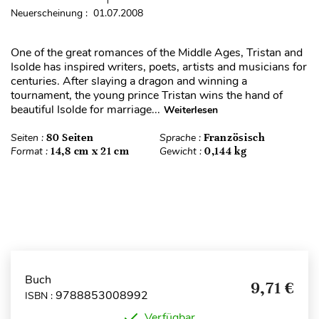
Neuerscheinung : 01.07.2008
One of the great romances of the Middle Ages, Tristan and
Isolde has inspired writers, poets, artists and musicians for
centuries. After slaying a dragon and winning a
tournament, the young prince Tristan wins the hand of
beautiful Isolde for marriage...
Weiterlesen
Seiten :
80 Seiten
Sprache :
Französisch
Format :
14,8 cm x 21 cm
Gewicht :
0,144 kg
Buch
9,71 €
9788853008992
ISBN :
Verfügbar