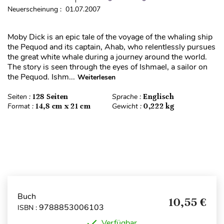
Neuerscheinung : 01.07.2007
Moby Dick is an epic tale of the voyage of the whaling ship
the Pequod and its captain, Ahab, who relentlessly pursues
the great white whale during a journey around the world.
The story is seen through the eyes of Ishmael, a sailor on
the Pequod. Ishm...
Weiterlesen
Seiten :
128 Seiten
Sprache :
Englisch
Format :
14,8 cm x 21 cm
Gewicht :
0,222 kg
Buch
10,55 €
9788853006103
ISBN :
Verfügbar