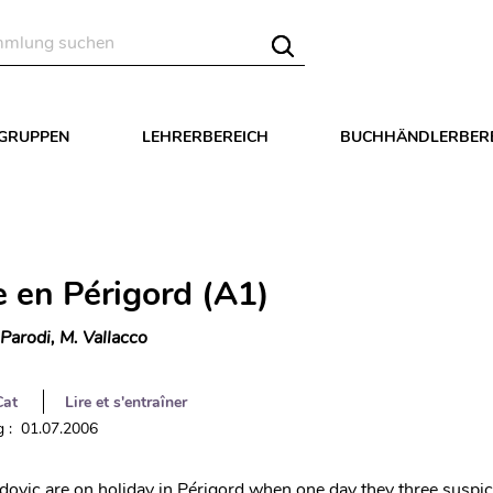
LGRUPPEN
LEHRERBEREICH
BUCHHÄNDLERBER
 en Périgord (A1)
 Parodi, M. Vallacco
Cat
Lire et s'entraîner
 : 01.07.2006
ovic are on holiday in Périgord when one day they three suspi