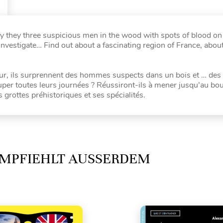
y they three suspicious men in the wood with spots of blood on
vestigate… Find out about a fascinating region of France, about
ur, ils surprennent des hommes suspects dans un bois et … des 
cuper toutes leurs journées ? Réussiront-ils à mener jusqu’au bou
grottes préhistoriques et ses spécialités.
MPFIEHLT AUSSERDEM