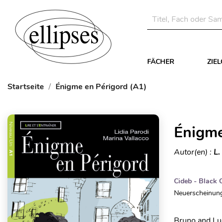
FÄCHER
ZIE
Startseite
Énigme en Périgord (A1)
Énigme
Autor(en) :
L.
Cideb - Black 
Neuerscheinung
Bruno and Lud