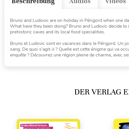
Beschreibung
Audios
Videos
Bruno and Ludovic are on holiday in Périgord when one da
What have they been doing? Bruno and Ludovic decide to in
prehistoric caves and its local food specialities.
Bruno et Ludovic sont en vacances dans le Périgord. Un jo
sang. De quoi s’agit-il ? Quelle est cette énigme qui va oc
enquête ? Découvrez une région pleine de charme, avec ses 
DER VERLAG E