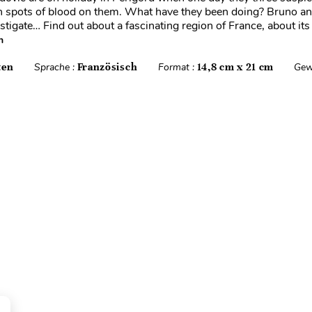
h spots of blood on them. What have they been doing? Bruno a
stigate… Find out about a fascinating region of France, about its
n
ten
Sprache :
Französisch
Format :
14,8 cm x 21 cm
Gew