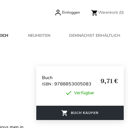
Einloggen
Warenkorb
(0)
EICH
NEUHEITEN
DEMNÄCHST ERHÄLTLICH
Buch
9,71 €
9788853005083
ISBN :
Verfügbar
BUCH KAUFEN
cious men in