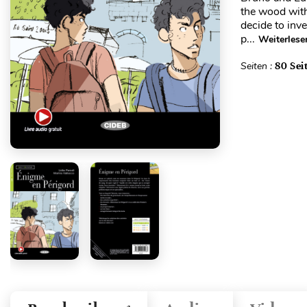
the wood wit
decide to inve
p...
Weiterlese
Seiten :
80 Sei