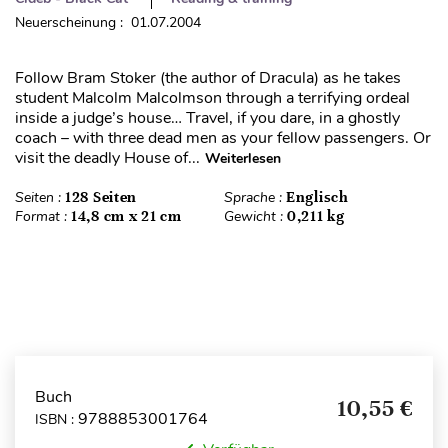
Neuerscheinung : 01.07.2004
Follow Bram Stoker (the author of Dracula) as he takes
student Malcolm Malcolmson through a terrifying ordeal
inside a judge’s house… Travel, if you dare, in a ghostly
coach – with three dead men as your fellow passengers. Or
visit the deadly House of...
Weiterlesen
Seiten :
128 Seiten
Sprache :
Englisch
Format :
14,8 cm x 21 cm
Gewicht :
0,211 kg
Buch
10,55 €
9788853001764
ISBN :