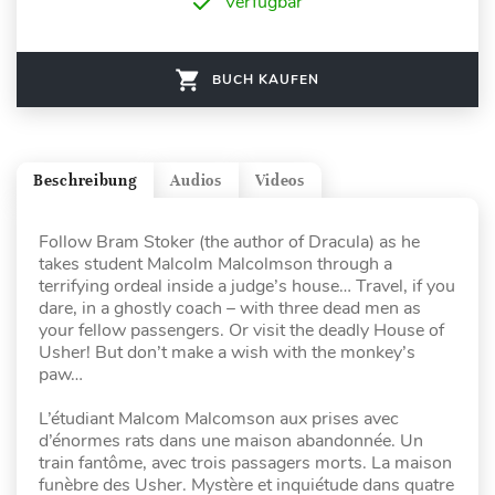
Verfügbar
BUCH KAUFEN
Beschreibung
Audios
Videos
Follow Bram Stoker (the author of Dracula) as he
takes student Malcolm Malcolmson through a
terrifying ordeal inside a judge’s house… Travel, if you
dare, in a ghostly coach – with three dead men as
your fellow passengers. Or visit the deadly House of
Usher! But don’t make a wish with the monkey’s
paw…
L’étudiant Malcom Malcomson aux prises avec
d’énormes rats dans une maison abandonnée. Un
train fantôme, avec trois passagers morts. La maison
funèbre des Usher. Mystère et inquiétude dans quatre