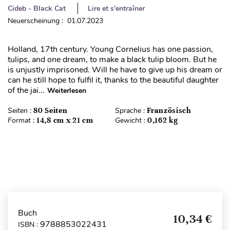
Cideb - Black Cat
Lire et s'entraîner
Neuerscheinung : 01.07.2023
Holland, 17th century. Young Cornelius has one passion,
tulips, and one dream, to make a black tulip bloom. But he
is unjustly imprisoned. Will he have to give up his dream or
can he still hope to fulfil it, thanks to the beautiful daughter
of the jai...
Weiterlesen
Seiten :
80 Seiten
Sprache :
Französisch
Format :
14,8 cm x 21 cm
Gewicht :
0,162 kg
Buch
10,34 €
9788853022431
ISBN :