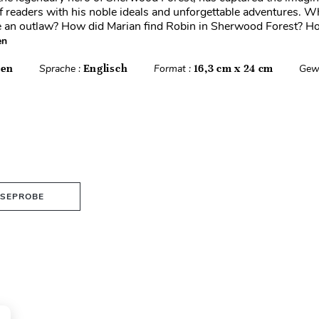
f readers with his noble ideals and unforgettable adventures. W
an outlaw? How did Marian find Robin in Sherwood Forest? 
en
ten
Sprache :
Englisch
Format :
16,3 cm x 24 cm
Gew
ESEPROBE