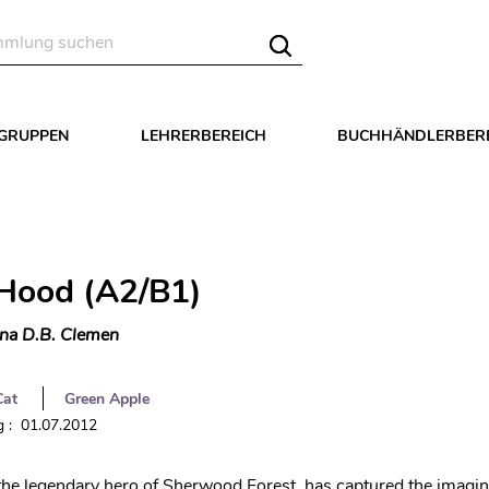
LGRUPPEN
LEHRERBEREICH
BUCHHÄNDLERBER
Hood (A2/B1)
na D.B. Clemen
Cat
Green Apple
 : 01.07.2012
he legendary hero of Sherwood Forest, has captured the imagin