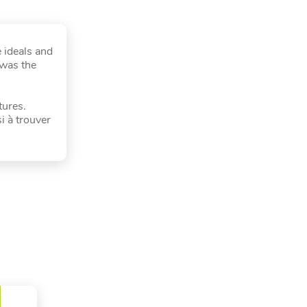
 ideals and
was the
tures.
i à trouver