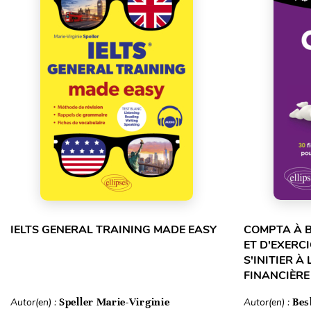
IELTS GENERAL TRAINING MADE EASY
COMPTA À B
ET D'EXERC
S'INITIER À
FINANCIÈRE 
Autor(en) :
Speller Marie-Virginie
Autor(en) :
Bes