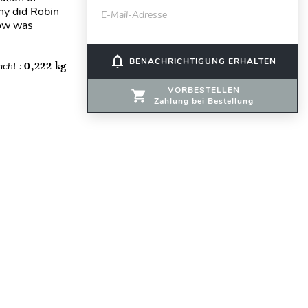
hy did Robin
E-Mail-Adresse
How was
notifications_none
BENACHRICHTIGUNG ERHALTEN
icht :
0,222 kg
VORBESTELLEN
Zahlung bei Bestellung