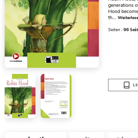
generations o
Hood become 
th...
Weiterles
Seiten :
96 Sei
L