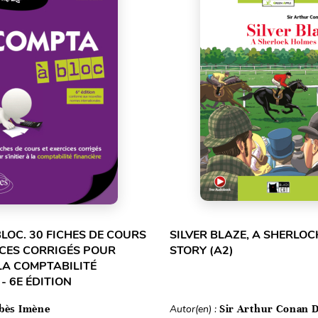
LOC. 30 FICHES DE COURS
SILVER BLAZE, A SHERLO
ICES CORRIGÉS POUR
STORY (A2)
 LA COMPTABILITÉ
- 6E ÉDITION
bès Imène
Autor(en) :
Sir Arthur Conan 