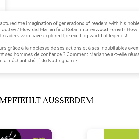
ptured the imagination of generations of readers with his noble
 outlaw? How did Marian find Robin in Sherwood Forest? How 
f readers who have explored the exciting world of legends!
rs grâce à la noblesse de ses actions et à ses inoubliables aven
ont ses hommes de confiance ? Comment Marianne a-t-elle réuss
 le méchant shérif de Nottingham ?
MPFIEHLT AUSSERDEM