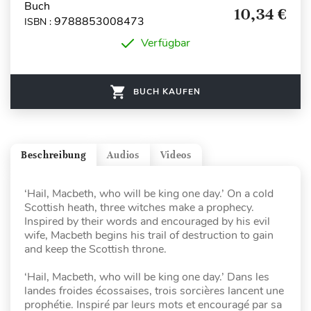
Buch
10,34 €
9788853008473
ISBN :
Verfügbar
BUCH KAUFEN
Beschreibung
Audios
Videos
‘Hail, Macbeth, who will be king one day.’ On a cold
Scottish heath, three witches make a prophecy.
Inspired by their words and encouraged by his evil
wife, Macbeth begins his trail of destruction to gain
and keep the Scottish throne.
‘Hail, Macbeth, who will be king one day.’ Dans les
landes froides écossaises, trois sorcières lancent une
prophétie. Inspiré par leurs mots et encouragé par sa