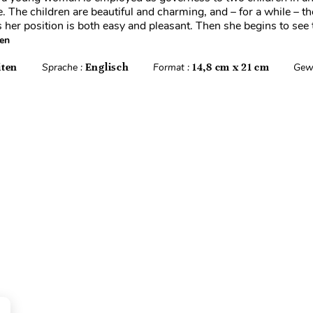
. The children are beautiful and charming, and – for a while – t
her position is both easy and pleasant. Then she begins to see 
sen
iten
Sprache :
Englisch
Format :
14,8 cm x 21 cm
Gew