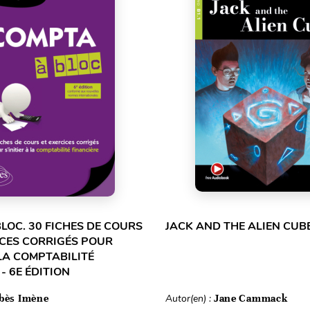
LOC. 30 FICHES DE COURS
JACK AND THE ALIEN CUBE
ICES CORRIGÉS POUR
 LA COMPTABILITÉ
- 6E ÉDITION
bès Imène
Autor(en) :
Jane Cammack