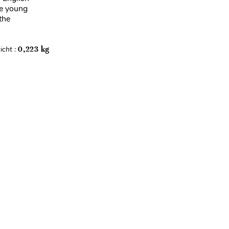
he young
the
icht :
0,223 kg