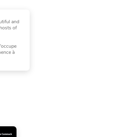
tiful and
hosts of
s’occupe
mence à