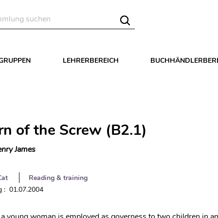
LGRUPPEN
LEHRERBEREICH
BUCHHÄNDLERBER
rn of the Screw (B2.1)
nry James
Cat
Reading & training
 : 01.07.2004
 a young woman is employed as governess to two children in an