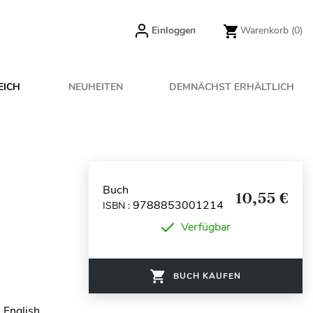
Einloggen
Warenkorb
(0)
EICH
NEUHEITEN
DEMNÄCHST ERHÄLTLICH
Buch
10,55 €
9788853001214
ISBN :
Verfügbar
BUCH KAUFEN
 English