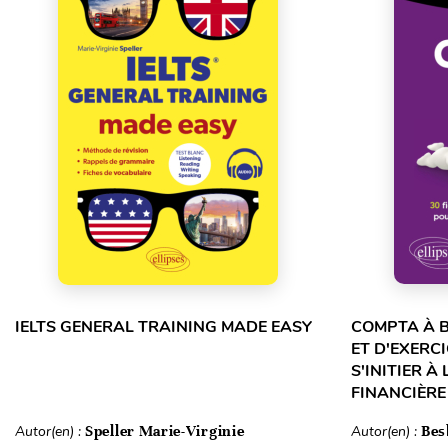
IELTS GENERAL TRAINING MADE EASY
COMPTA À B
ET D'EXERC
S'INITIER À
FINANCIÈRE 
Autor(en) :
Speller Marie-Virginie
Autor(en) :
Bes