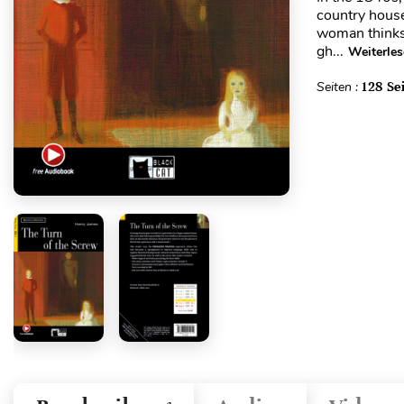
country house
woman thinks 
gh...
Weiterle
Seiten :
128 Se