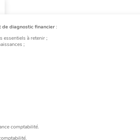
t de diagnostic financier
:
s essentiels à retenir ;
naissances ;
nce comptabilité.
omptabilité.