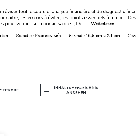
 réviser tout le cours d' analyse financière et de diagnostic finan
connaitre, les erreurs à éviter, les points essentiels à retenir ; D
s pour vérifier ses connaissances ; Des ...
Weiterlesen
iten
Sprache :
Französisch
Format :
16,5 cm x 24 cm
Gew
INHALTSVERZEICHNIS
ESEPROBE
ANSEHEN