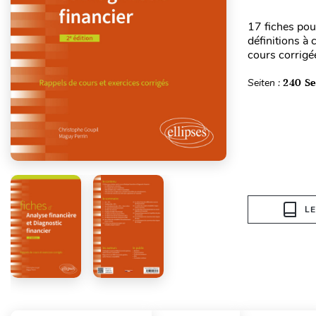
17 fiches pour
définitions à 
cours corrigée
Seiten :
240 Se
L