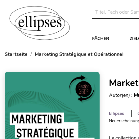
FÄCHER
ZIE
Startseite
Marketing Stratégique et Opérationnel
Market
Autor(en) :
Ma
Ellipses
Neuerscheinung
La collection