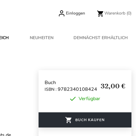
Einloggen
Warenkorb
(0)
EICH
NEUHEITEN
DEMNÄCHST ERHÄLTLICH
Buch
32,00 €
9782340108424
ISBN :
Verfügbar
BUCH KAUFEN
nts de