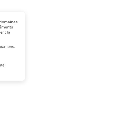
domaines
éments
ent la
examens.
ité