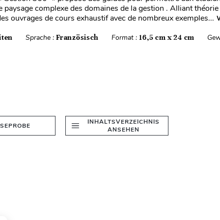
 paysage complexe des domaines de la gestion . Alliant théorie e
des ouvrages de cours exhaustif avec de nombreux exemples...
W
iten
Sprache :
Französisch
Format :
16,5 cm x 24 cm
Gew
INHALTSVERZEICHNIS
ESEPROBE
ANSEHEN