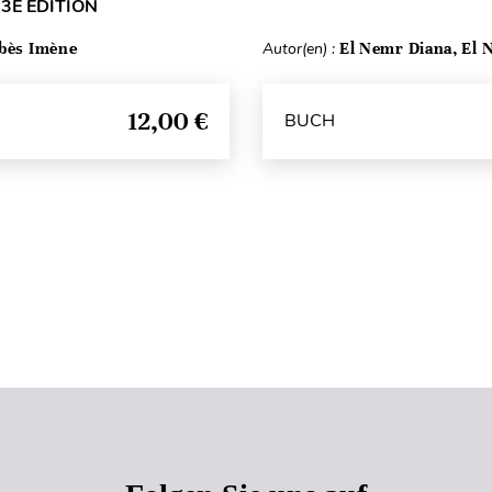
 3E ÉDITION
bès Imène
Autor(en) :
El Nemr Diana, El 
12,00 €
BUCH
Seitenanfang