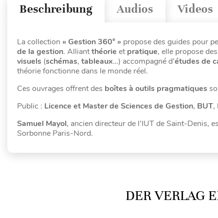
Beschreibung
Audios
Videos
La collection
« Gestion 360° »
propose des guides pour pe
de la gestion
. Alliant
théorie
et
pratique
, elle propose de
visuels
(
schémas
,
tableaux
…) accompagné d’
études de 
théorie fonctionne dans le monde réel.
Ces ouvrages offrent des
boîtes à outils pragmatiques
so
Public :
Licence et Master de Sciences de Gestion
,
BUT
,
Samuel Mayol
, ancien directeur de l’IUT de Saint-Denis, 
Sorbonne Paris-Nord.
DER VERLAG E