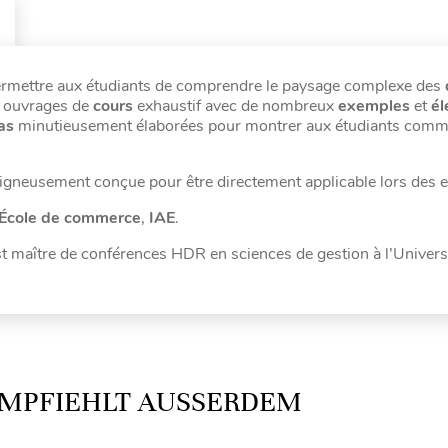
rmettre aux étudiants de comprendre le paysage complexe des
s ouvrages de
cours
exhaustif avec de nombreux
exemples
et
él
cas
minutieusement élaborées pour montrer aux étudiants comm
igneusement conçue pour être directement applicable lors des 
École de commerce
,
IAE
.
est maître de conférences HDR en sciences de gestion à l’Univers
MPFIEHLT AUSSERDEM