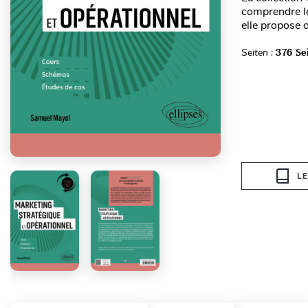
comprendre le
elle propose 
Seiten :
376 Se
L