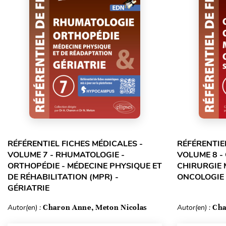
RÉFÉRENTIEL FICHES MÉDICALES -
RÉFÉRENTIE
VOLUME 7 - RHUMATOLOGIE -
VOLUME 8 -
ORTHOPÉDIE - MÉDECINE PHYSIQUE ET
CHIRURGIE 
DE RÉHABILITATION (MPR) -
ONCOLOGIE 
GÉRIATRIE
Autor(en) :
Charon Anne, Meton Nicolas
Autor(en) :
Cha