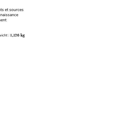
ts et sources
nnaissance
ment
icht :
1,126 kg