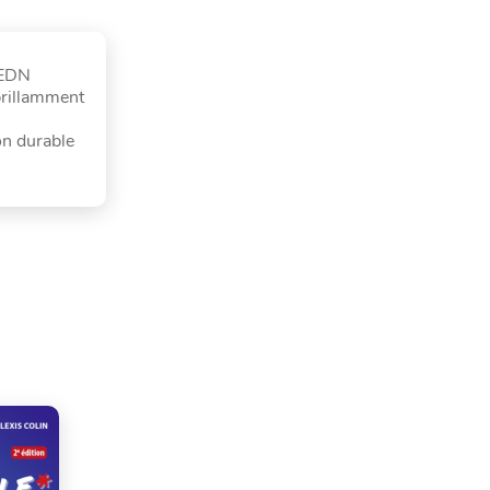
 EDN
brillamment
on durable