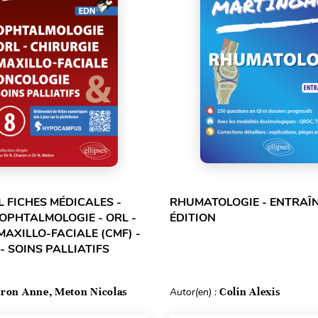
L FICHES MÉDICALES -
RHUMATOLOGIE - ENTRAÎN
 OPHTALMOLOGIE - ORL -
ÉDITION
MAXILLO-FACIALE (CMF) -
- SOINS PALLIATIFS
ron Anne, Meton Nicolas
Autor(en) :
Colin Alexis