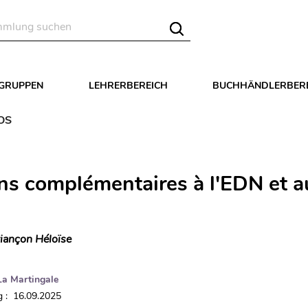
LGRUPPEN
LEHRERBEREICH
BUCHHÄNDLERBER
COS
s complémentaires à l'EDN et a
iançon Héloïse
La Martingale
 : 16.09.2025