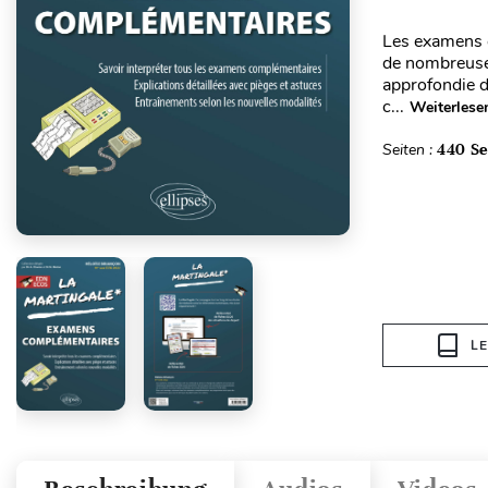
Les examens c
de nombreuse
approfondie d
c...
Weiterlese
Seiten :
440 Se
L