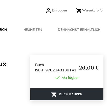
Einloggen
Warenkorb
(0)
EICH
NEUHEITEN
DEMNÄCHST ERHÄLTLICH
ux
Buch
26,00 €
9782340108141
ISBN :
Verfügbar
BUCH KAUFEN