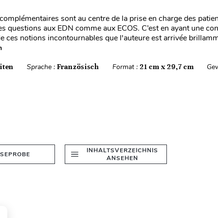
omplémentaires sont au centre de la prise en charge des patien
s questions aux EDN comme aux ECOS. C’est en ayant une co
e ces notions incontournables que l'auteure est arrivée brillam
n
iten
Sprache :
Französisch
Format :
21 cm x 29,7 cm
Gew
INHALTSVERZEICHNIS
ESEPROBE
ANSEHEN