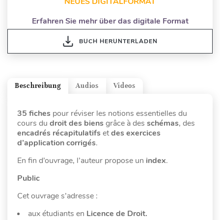
NEUES DIGITALFORMAT
Erfahren Sie mehr über das digitale Format
BUCH HERUNTERLADEN
Beschreibung
Audios
Videos
35 fiches
pour réviser les notions essentielles du
cours du
droit des biens
grâce à des
schémas
, des
encadrés récapitulatifs
et
des exercices
d’application corrigés
.
En fin d’ouvrage, l’auteur propose un
index
.
Public
Cet ouvrage s’adresse :
aux étudiants en
Licence de Droit.