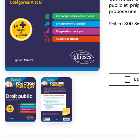
public et pré
propose une m
Seiten :
300 Se
L