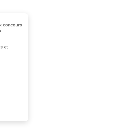
x concours
u
s et