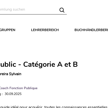
LGRUPPEN
LEHRERBEREICH
BUCHHÄNDLERBER
ublic - Catégorie A et B
reira Sylvain
Coach Fonction Publique
 : 30.09.2025
e guide idéal pour acquérir toutes les connaissances essentielles