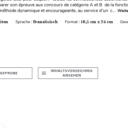
parer son épreuve aux concours de catégorie A et B de la fonctio
éthode dynamique et encourageante, au service d’un c...
Weite
iten
Sprache :
Französisch
Format :
16,5 cm x 24 cm
Gew
INHALTSVERZEICHNIS
ESEPROBE
ANSEHEN