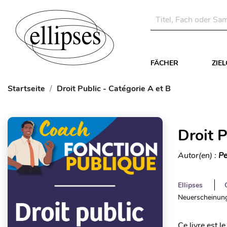
FÄCHER
ZIE
Startseite
Droit Public - Catégorie A et B
Droit P
Autor(en) :
Pe
Ellipses
Neuerscheinung
Ce livre est l