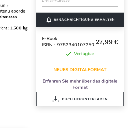
E-Mail-Adresse
 un »
ntenu aborde
iterlesen
notifications_none
BENACHRICHTIGUNG ERHALTEN
icht :
1,500 kg
E-Book
27,99 €
ISBN : 9782340107250
Verfügbar
NEUES DIGITALFORMAT
Erfahren Sie mehr über das digitale
Format
BUCH HERUNTERLADEN