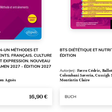
N-UN MÉTHODES ET
BTS DIÉTÉTIQUE ET NUTRIT
NTS. FRANÇAIS. CULTURE
ÉDITION
T EXPRESSION. NOUVEAU
AMEN 2027 - ÉDITION 2027
Autor(en) :
Favro Cédric, Ballo
Colombani Saveria, Cussigh 
ten Agnès
Montintin Claire
16,90 €
BUCH