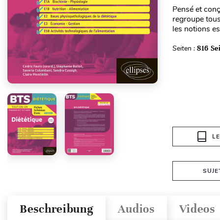
Pensé et conçu
regroupe tous
les notions e
Seiten :
816 Se
L
SUJE
Beschreibung
Audios
Videos