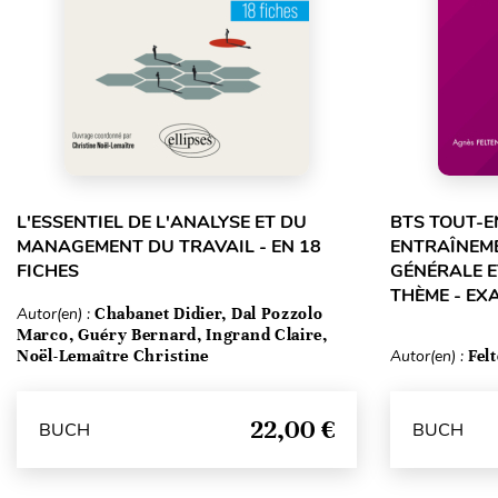
L'ESSENTIEL DE L'ANALYSE ET DU
BTS TOUT-E
MANAGEMENT DU TRAVAIL - EN 18
ENTRAÎNEME
FICHES
GÉNÉRALE E
THÈME - EX
Autor(en) :
Chabanet Didier, Dal Pozzolo
Marco, Guéry Bernard, Ingrand Claire,
Noël-Lemaître Christine
Autor(en) :
Fel
22,00 €
BUCH
BUCH