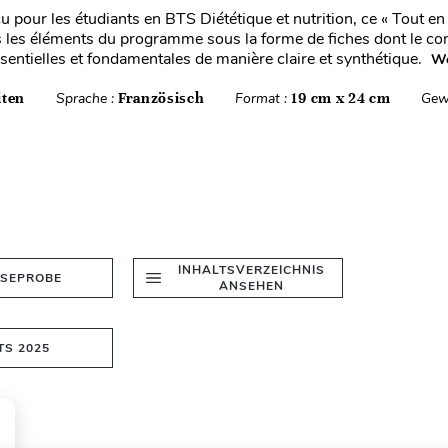
 pour les étudiants en BTS Diététique et nutrition, ce « Tout en
 les éléments du programme sous la forme de fiches dont le co
ssentielles et fondamentales de manière claire et synthétique.
We
iten
Sprache :
Französisch
Format :
19 cm x 24 cm
Gew
INHALTSVERZEICHNIS
ESEPROBE
ANSEHEN
TS 2025