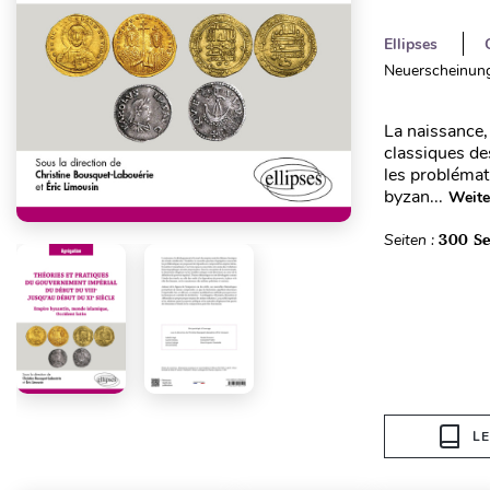
Ellipses
Neuerscheinung
La naissance,
classiques de
les problémat
byzan...
Weite
Seiten :
300 Se
L