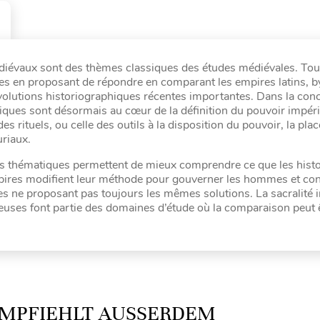
iévaux sont des thèmes classiques des études médiévales. Tout
es en proposant de répondre en comparant les empires latins, b
lutions historiographiques récentes importantes. Dans la con
tiques sont désormais au cœur de la définition du pouvoir impéri
ituels, ou celle des outils à la disposition du pouvoir, la place
curiaux.
lles thématiques permettent de mieux comprendre ce que les hist
mpires modifient leur méthode pour gouverner les hommes et con
es ne proposant pas toujours les mêmes solutions. La sacralité i
ligieuses font partie des domaines d’étude où la comparaison peut 
MPFIEHLT AUSSERDEM