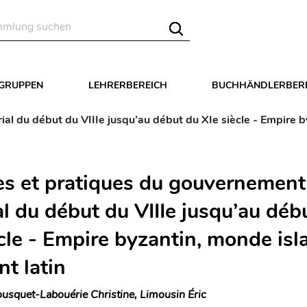
LGRUPPEN
LEHRERBEREICH
BUCHHÄNDLERBER
al du début du VIIIe jusqu’au début du XIe siècle - Empire b
es et pratiques du gouvernement
l du début du VIIIe jusqu’au déb
ècle - Empire byzantin, monde isl
t latin
usquet-Labouérie Christine, Limousin Éric