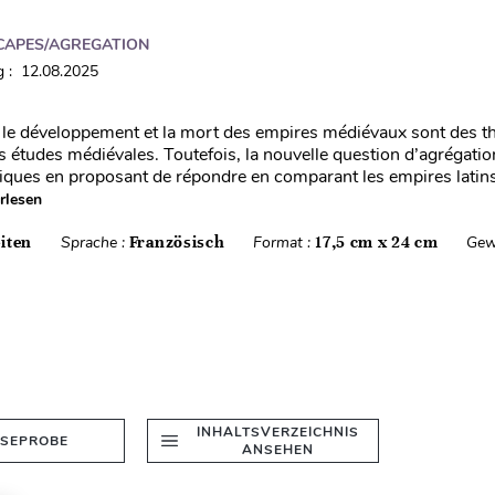
CAPES/AGREGATION
 : 12.08.2025
 le développement et la mort des empires médiévaux sont des 
s études médiévales. Toutefois, la nouvelle question d’agrégati
iques en proposant de répondre en comparant les empires latins
rlesen
iten
Sprache :
Französisch
Format :
17,5 cm x 24 cm
Gew
INHALTSVERZEICHNIS
ESEPROBE
ANSEHEN