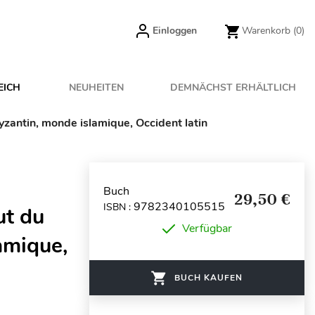
Einloggen
Warenkorb
(0)
EICH
NEUHEITEN
DEMNÄCHST ERHÄLTLICH
yzantin, monde islamique, Occident latin
Buch
29,50 €
9782340105515
ISBN :
ut du
Verfügbar
amique,
BUCH KAUFEN