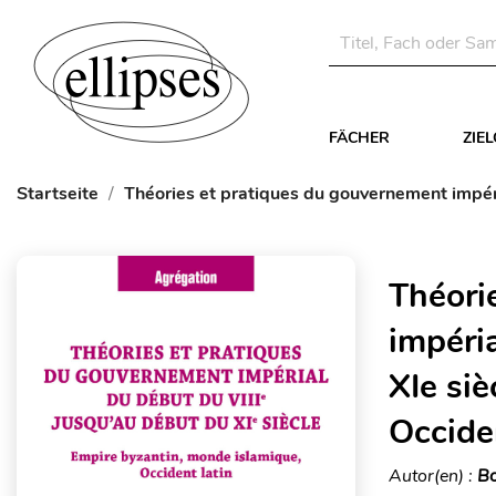
FÄCHER
ZIE
Startseite
Théories et pratiques du gouvernement impéri
Théori
impéria
XIe si
Occiden
Autor(en) :
Bo