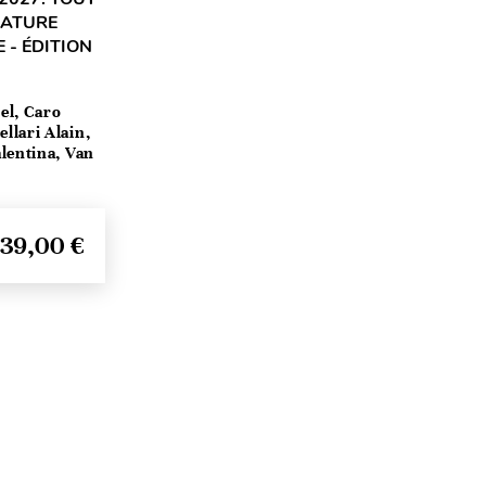
RATURE
 - ÉDITION
el, Caro
llari Alain,
lentina, Van
39,00 €