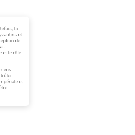
efois, la
yzantins et
ception de
al.
 et le rôle
oriens
trôler
mpériale et
être