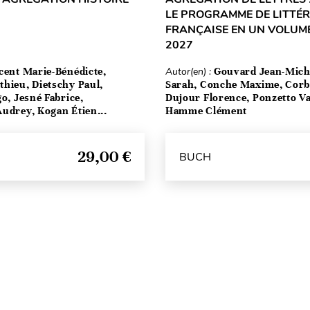
LE PROGRAMME DE LITTÉ
FRANÇAISE EN UN VOLUME
2027
cent Marie-Bénédicte,
Autor(en) :
Gouvard Jean-Mich
hieu, Dietschy Paul,
Sarah, Conche Maxime, Corbe
go, Jesné Fabrice,
Dujour Florence, Ponzetto Va
udrey, Kogan Étien...
Hamme Clément
29,00 €
BUCH
Seitenanfang