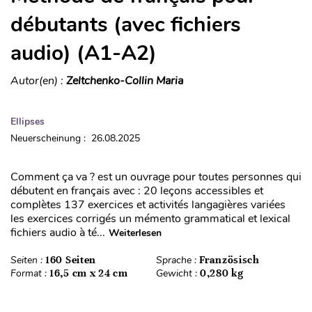
débutants (avec fichiers
audio) (A1-A2)
Autor(en) :
Zeltchenko-Collin Maria
Ellipses
Neuerscheinung : 26.08.2025
Comment ça va ? est un ouvrage pour toutes personnes qui
débutent en français avec : 20 leçons accessibles et
complètes 137 exercices et activités langagières variées
les exercices corrigés un mémento grammatical et lexical
fichiers audio à té...
Weiterlesen
Seiten :
160 Seiten
Sprache :
Französisch
Format :
16,5 cm x 24 cm
Gewicht :
0,280 kg