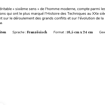
itable « sixième sens » de l'homme moderne, compte parmi les
ions qui ont le plus marqué l'Histoire des Techniques au XXe siè
t sur le déroulement des grands conflits et sur l'évolution de la
en
iten
Sprache :
Französisch
Format :
16,5 cm x 24 cm
Gew