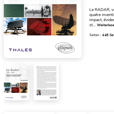
Le RADAR, vér
quatre invent
impact, éviden
st...
Weiterles
Seiten :
448 Se