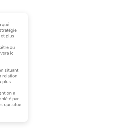
arqué
stratégie
 et plus
cêtre du
vera ici
en situant
 relation
u plus
ention a
mplété par
t qui situe