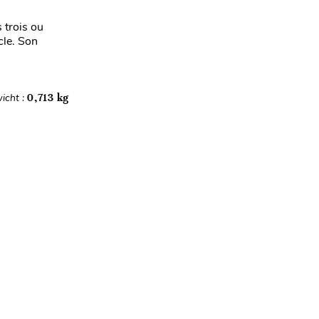
 trois ou
cle. Son
icht :
0,713 kg