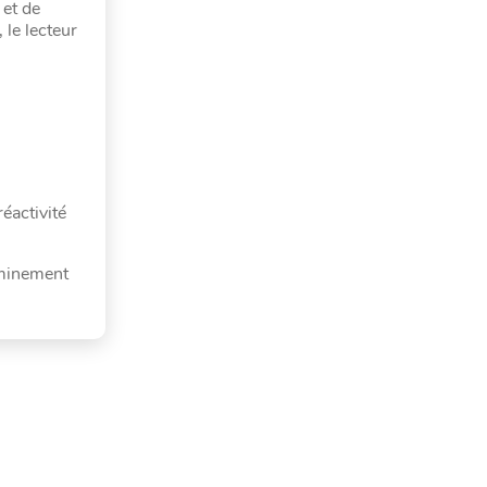
et de
 le lecteur
réactivité
eminement