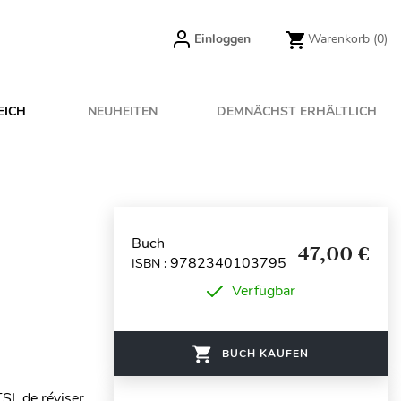
Einloggen
Warenkorb
(0)
EICH
NEUHEITEN
DEMNÄCHST ERHÄLTLICH
Buch
47,00 €
9782340103795
ISBN :
Verfügbar
BUCH KAUFEN
TSI de réviser