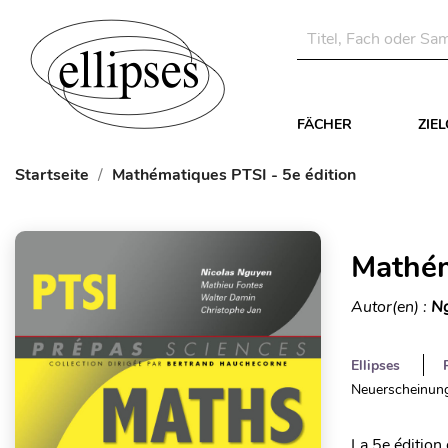
FÄCHER
ZIE
Startseite
Mathématiques PTSI - 5e édition
Mathém
Autor(en) :
Ng
Ellipses
Neuerscheinung
La 5e édition