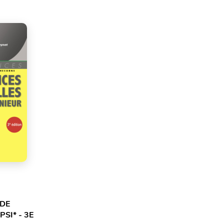
 DE
PSI* - 3E