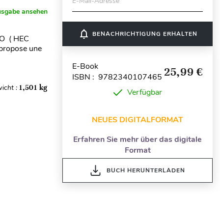
E-Mail-Adresse
usgabe ansehen
notifications_none
BENACHRICHTIGUNG ERHALTEN
TO ( HEC
 propose une
E-Book
25,99 €
ISBN : 9782340107465
icht :
1,501 kg
Verfügbar
NEUES DIGITALFORMAT
Erfahren Sie mehr über das digitale
Format
BUCH HERUNTERLADEN