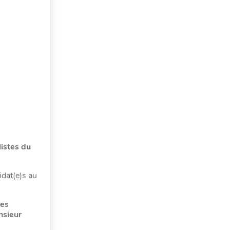
listes du
idat(e)s au
des
nsieur