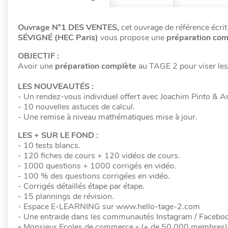
Ouvrage N°1 DES VENTES,
cet ouvrage de référence écri
SÉVIGNÉ (HEC Paris)
vous propose une
préparation com
OBJECTIF :
Avoir une
préparation complète
au TAGE 2 pour viser le
LES NOUVEAUTÉS :
- Un rendez-vous individuel offert avec Joachim Pinto & 
- 10 nouvelles astuces de calcul.
- Une remise à niveau mathématiques mise à jour.
LES + SUR LE FOND :
- 10 tests blancs.
- 120 fiches de cours + 120 vidéos de cours.
- 1000 questions + 1000 corrigés en vidéo.
- 100 % des questions corrigées en vidéo.
- Corrigés détaillés étape par étape.
- 15 plannings de révision.
- Espace E-LEARNING sur www.hello-tage-2.com
- Une entraide dans les communautés Instagram / Facebook
« Monsieur Ecoles de commerce » (+ de 50 000 membres)