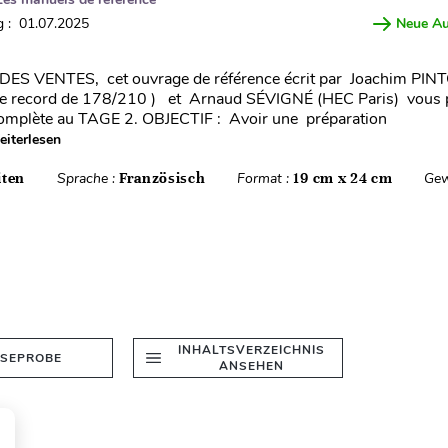
 : 01.07.2025
Neue A
DES VENTES, cet ouvrage de référence écrit par Joachim PIN
re record de 178/210 ) et Arnaud SÉVIGNÉ (HEC Paris) vous
complète au TAGE 2. OBJECTIF : Avoir une préparation
iterlesen
iten
Sprache :
Französisch
Format :
19 cm x 24 cm
Gew
INHALTSVERZEICHNIS
ESEPROBE
ANSEHEN