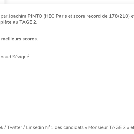
t par
Joachim PINTO
(
HEC Paris
et
score record de 178/210
)
e
plète au TAGE 2.
s
meilleurs scores
.
Arnaud Sévigné
 / Twitter / Linkedin N°1 des candidats « Monsieur TAGE 2 » e
.