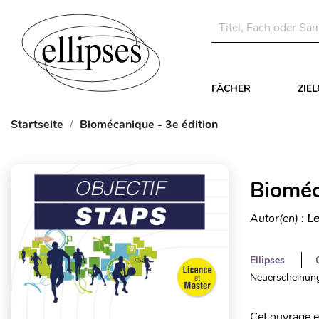
FÄCHER
ZIE
Startseite
Biomécanique - 3e édition
Bioméc
Autor(en) :
Le
Ellipses
Neuerscheinung
Cet ouvrage e