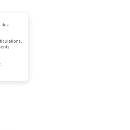
, des
ticulations,
ments
.