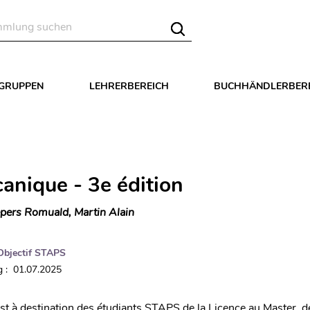
LGRUPPEN
LEHRERBEREICH
BUCHHÄNDLERBER
anique - 3e édition
pers Romuald, Martin Alain
Objectif STAPS
 : 01.07.2025
st à destination des étudiants STAPS de la Licence au Master, d