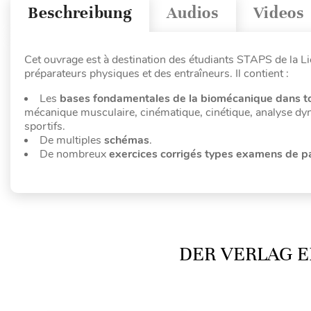
Beschreibung
Audios
Videos
Cet ouvrage est à destination des étudiants STAPS de la Li
préparateurs physiques et des entraîneurs. Il contient :
Les
bases fondamentales de la biomécanique dans t
mécanique musculaire, cinématique, cinétique, analyse dy
sportifs.
De multiples
schémas
.
De nombreux
exercices corrigés types examens de pa
DER VERLAG E