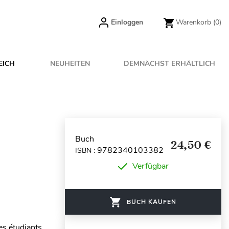
Einloggen
Warenkorb
(0)
EICH
NEUHEITEN
DEMNÄCHST ERHÄLTLICH
Buch
24,50 €
9782340103382
ISBN :
Verfügbar
BUCH KAUFEN
es étudiants