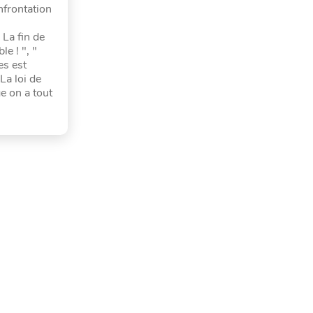
nfrontation
La fin de
e ! ", "
es est
La loi de
e on a tout