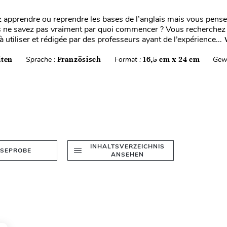
 apprendre ou reprendre les bases de l’anglais mais vous pen
s ne savez pas vraiment par quoi commencer ? Vous recherche
 à utiliser et rédigée par des professeurs ayant de l’expérience...
iten
Sprache :
Französisch
Format :
16,5 cm x 24 cm
Gew
INHALTSVERZEICHNIS
ESEPROBE
ANSEHEN