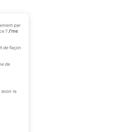
aiment par
nce ?
J’me
t de façon
me de
 avoir le