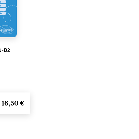
1-B2
16,50 €