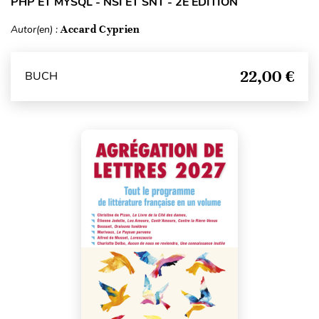
PHP ET MYSQL - NSI ET SNT - 2E ÉDITION
Autor(en) :
Accard Cyprien
22,00 €
BUCH