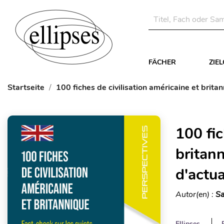
FÄCHER
ZIE
Startseite
100 fiches de civilisation américaine et brit
100 fic
britann
d'actu
Autor(en) :
Sa
Ellipses