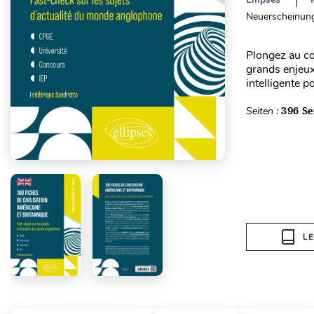
Neuerscheinung
Plongez au cœ
grands enjeux
intelligente p
Seiten :
396 Se
L