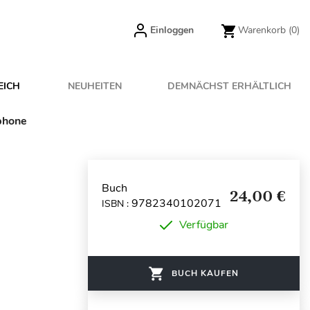
Einloggen
Warenkorb
(0)
EICH
NEUHEITEN
DEMNÄCHST ERHÄLTLICH
ophone
Buch
24,00 €
9782340102071
ISBN :
Verfügbar
BUCH KAUFEN