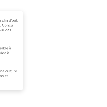
clin d’œil.
e. Conçu
our des
sable à
uide à
une culture
ns et