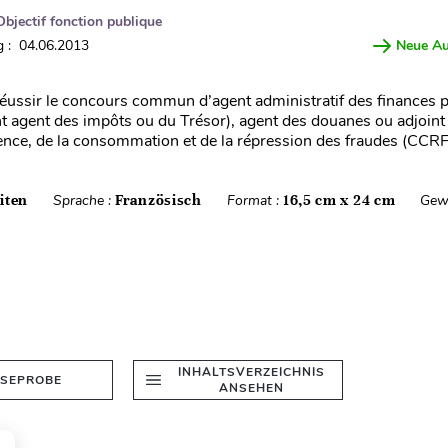
Objectif fonction publique
 : 04.06.2013
Neue A
éussir le concours commun d’agent administratif des finances 
 agent des impôts ou du Trésor), agent des douanes ou adjoint
ence, de la consommation et de la répression des fraudes (CCRF
iten
Sprache :
Französisch
Format :
16,5 cm x 24 cm
Gew
INHALTSVERZEICHNIS
ESEPROBE
ANSEHEN