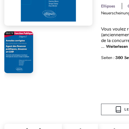
Ellipses
Neuerscheinung
Vous voulez r
(anciennement
de la concurr
...
Weiterlesen
Seiten :
360 Se
L