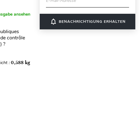
E-Mail-Adresse
usgabe ansehen
notifications_none
BENACHRICHTIGUNG ERHALTEN
publiques
 de contrôle
) ?
icht :
0,588 kg