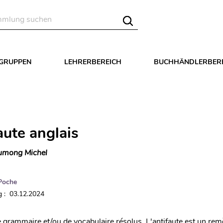
LGRUPPEN
LEHRERBEREICH
BUCHHÄNDLERBER
aute anglais
umong Michel
Poche
 : 03.12.2024
 grammaire et/ou de vocabulaire résolus. L'antifaute est un rem