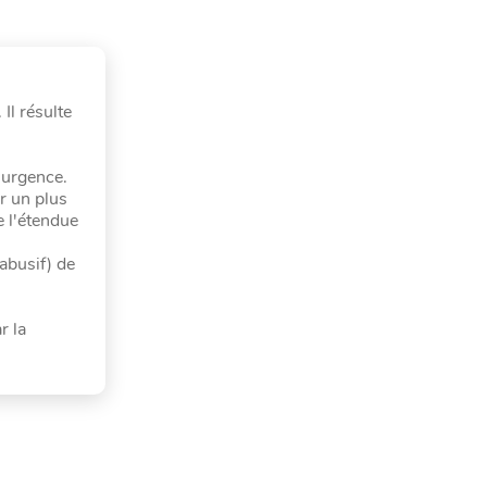
Il résulte
 urgence.
r un plus
e l'étendue
 abusif) de
r la