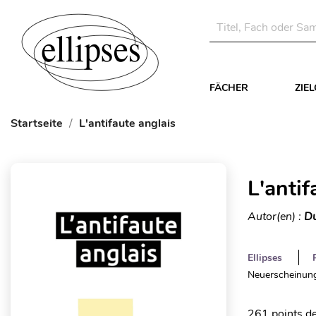
FÄCHER
ZIE
Startseite
L'antifaute anglais
L'antif
Autor(en) :
D
Ellipses
Neuerscheinung
261 points de