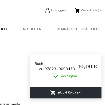
Einloggen
Warenkorb
(0)
EICH
NEUHEITEN
DEMNÄCHST ERHÄLTLICH
Buch
10,00 €
9782340098473
ISBN :
Verfügbar
BUCH KAUFEN
ède en vente