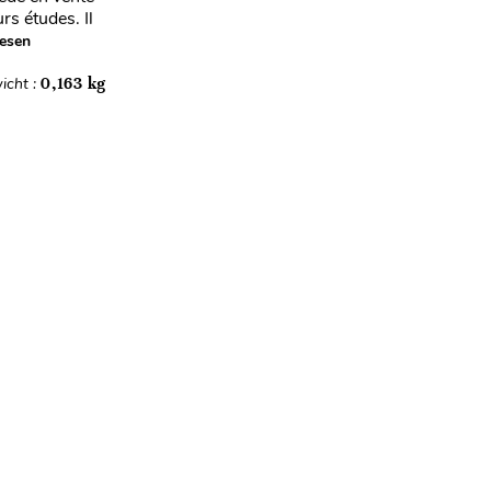
rs études. Il
lesen
icht :
0,163 kg