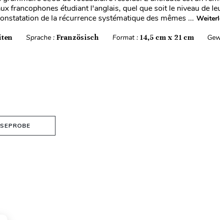
aux francophones étudiant l'anglais, quel que soit le niveau de leu
 constatation de la récurrence systématique des mêmes ...
Weiter
iten
Sprache :
Französisch
Format :
14,5 cm x 21 cm
Gew
ESEPROBE