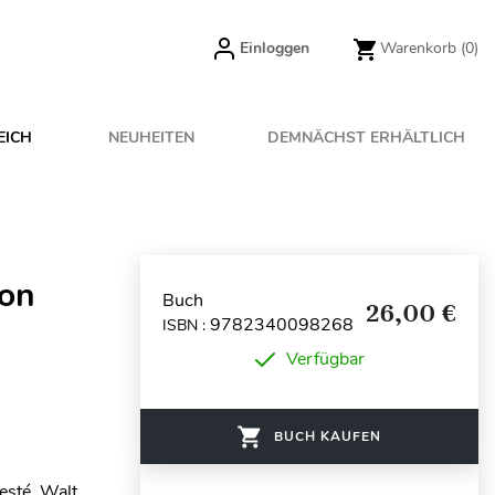
Einloggen
Warenkorb
(0)
EICH
NEUHEITEN
DEMNÄCHST ERHÄLTLICH
ion
Buch
26,00 €
9782340098268
ISBN :
Verfügbar
BUCH KAUFEN
esté, Walt