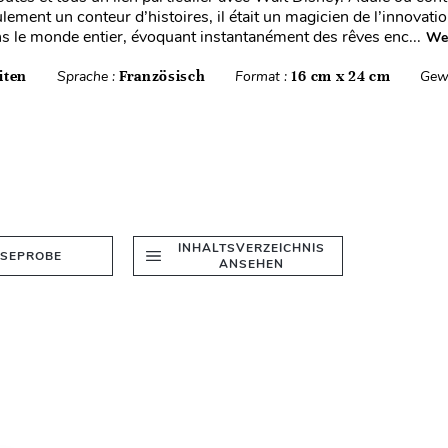
ulement un conteur d’histoires, il était un magicien de l’innovat
s le monde entier, évoquant instantanément des rêves enc...
Wei
iten
Sprache :
Französisch
Format :
16 cm x 24 cm
Gew
INHALTSVERZEICHNIS
ESEPROBE
ANSEHEN