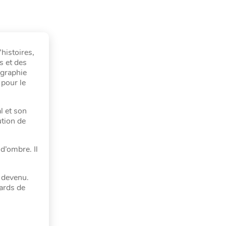
histoires,
s et des
ographie
pour le
l et son
ution de
 d’ombre. Il
 devenu.
ards de