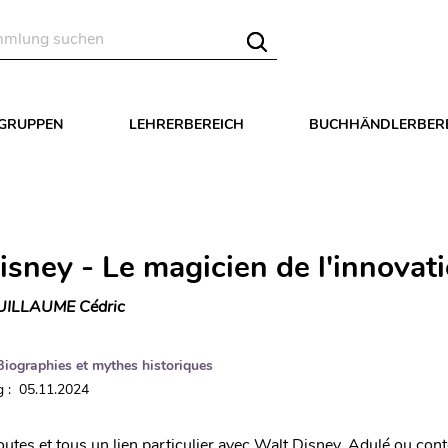
LGRUPPEN
LEHRERBEREICH
BUCHHÄNDLERBER
isney - Le magicien de l'innovat
UILLAUME Cédric
Biographies et mythes historiques
 : 05.11.2024
utes et tous un lien particulier avec Walt Disney. Adulé ou cont