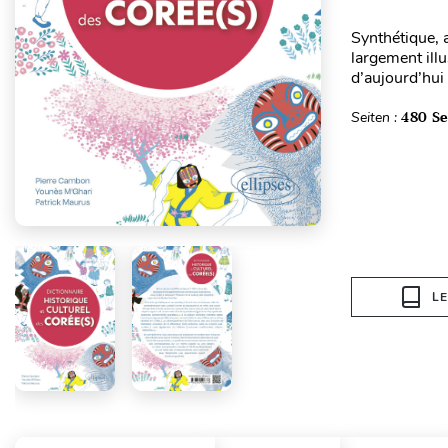
Synthétique, 
largement illu
d’aujourd’hui 
Seiten :
480 Se
L