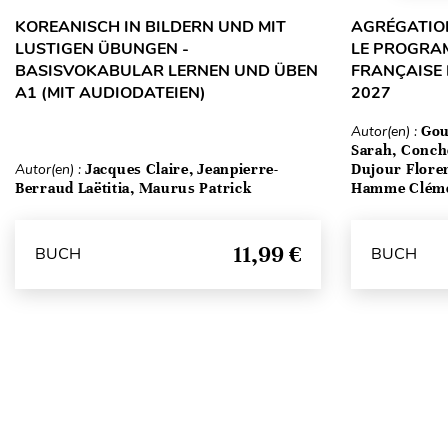
KOREANISCH IN BILDERN UND MIT
AGRÉGATION
LUSTIGEN ÜBUNGEN -
LE PROGRA
BASISVOKABULAR LERNEN UND ÜBEN
FRANÇAISE 
A1 (MIT AUDIODATEIEN)
2027
Autor(en) :
Gou
Sarah, Conch
Autor(en) :
Jacques Claire, Jeanpierre-
Dujour Floren
Berraud Laëtitia, Maurus Patrick
Hamme Clém
11,99 €
BUCH
BUCH