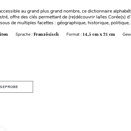
accessible au grand plus grand nombre, ce dictionnaire alphabét
stré, offre des clés permettant de (re)découvrir la/les Corée(s) d’
sous de multiples facettes : géographique, historique, politique, .
iten
Sprache :
Französisch
Format :
14,5 cm x 21 cm
Gewi
ESEPROBE