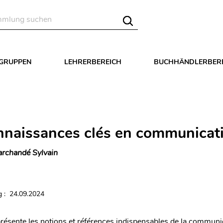
LGRUPPEN
LEHRERBEREICH
BUCHHÄNDLERBER
nnaissances clés en communicat
rchandé Sylvain
 : 24.09.2024
résente les notions et références indispensables de la communi