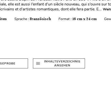
ale, elle est aussi l’enfant d’un siècle nouveau, qui s’ouvre sur 
crivains et d’artistes romantiques, dont elle fera partie. E...
Weit
iten
Sprache :
Französisch
Format :
16 cm x 24 cm
Gew
INHALTSVERZEICHNIS
ESEPROBE
ANSEHEN