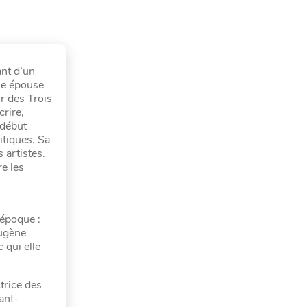
ant d’un
lle épouse
r des Trois
rire,
 début
itiques. Sa
 artistes.
re les
s
’époque :
Eugène
 qui elle
trice des
ant-