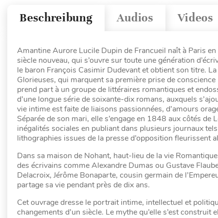
Beschreibung
Audios
Videos
Amantine Aurore Lucile Dupin de Francueil naît à Paris en 18
siècle nouveau, qui s’ouvre sur toute une génération d’écriv
le baron François Casimir Dudevant et obtient son titre. La
Glorieuses, qui marquent sa première prise de conscience p
prend part à un groupe de littéraires romantiques et endo
d’une longue série de soixante-dix romans, auxquels s’ajout
vie intime est faite de liaisons passionnées, d’amours ora
Séparée de son mari, elle s’engage en 1848 aux côtés de Lou
inégalités sociales en publiant dans plusieurs journaux tel
lithographies issues de la presse d’opposition fleurissent a
Dans sa maison de Nohant, haut-lieu de la vie Romantique au
des écrivains comme Alexandre Dumas ou Gustave Flaubert
Delacroix, Jérôme Bonaparte, cousin germain de l’Empereur
partage sa vie pendant près de dix ans.
Cet ouvrage dresse le portrait intime, intellectuel et polit
changements d’un siècle. Le mythe qu’elle s’est construit 