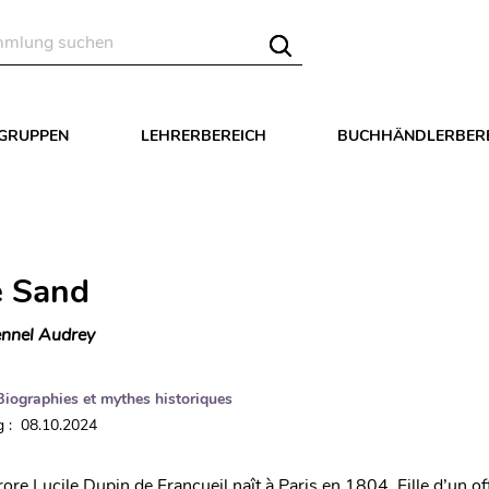
LGRUPPEN
LEHRERBEREICH
BUCHHÄNDLERBER
e Sand
nnel Audrey
Biographies et mythes historiques
 : 08.10.2024
re Lucile Dupin de Francueil naît à Paris en 1804. Fille d’un off