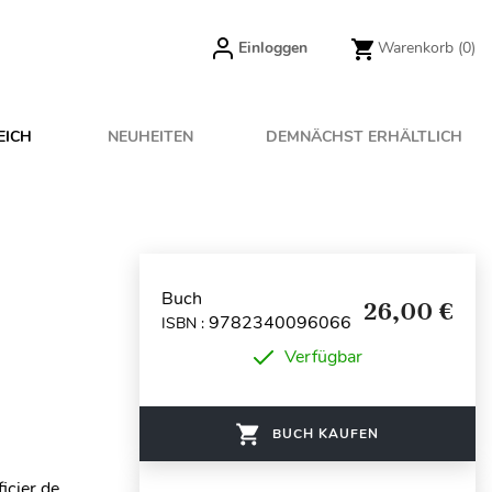
Einloggen
Warenkorb
(0)
EICH
NEUHEITEN
DEMNÄCHST ERHÄLTLICH
Buch
26,00 €
9782340096066
ISBN :
Verfügbar
BUCH KAUFEN
icier de