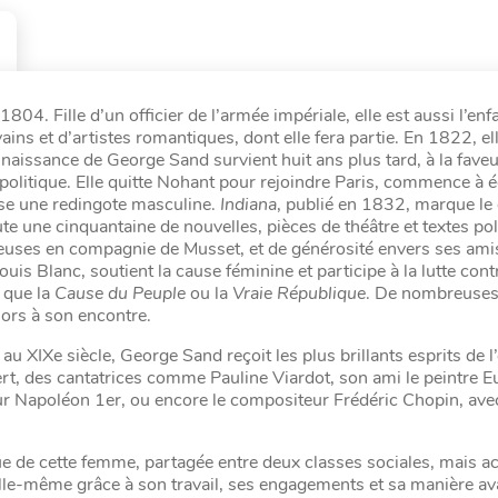
04. Fille d’un officier de l’armée impériale, elle est aussi l’enf
ains et d’artistes romantiques, dont elle fera partie. En 1822, e
 naissance de George Sand survient huit ans plus tard, à la faveu
olitique. Elle quitte Nohant pour rejoindre Paris, commence à éc
sse une redingote masculine.
Indiana
, publié en 1832, marque le
e une cinquantaine de nouvelles, pièces de théâtre et textes pol
geuses en compagnie de Musset, et de générosité envers ses amis
is Blanc, soutient la cause féminine et participe à la lutte cont
s que la
Cause du Peuple
ou la
Vraie République
. De nombreuse
lors à son encontre.
 XIXe siècle, George Sand reçoit les plus brillants esprits de l
, des cantatrices comme Pauline Viardot, son ami le peintre 
 Napoléon 1er, ou encore le compositeur Frédéric Chopin, avec
ique de cette femme, partagée entre deux classes sociales, mais ac
elle-même grâce à son travail, ses engagements et sa manière av