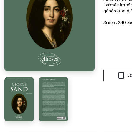
l’armée impéri
génération d’é
Seiten :
240 Se
L