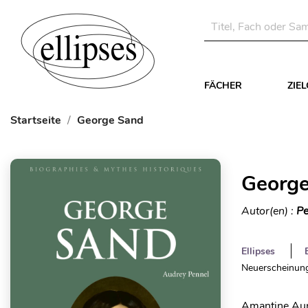
FÄCHER
ZIE
Startseite
George Sand
Georg
Autor(en) :
Pe
Ellipses
Neuerscheinung
Amantine Auro