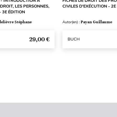
L - INTRODUCTION À
FICHES DE DROIT DES PR
 DROIT, LES PERSONNES,
CIVILES D'EXÉCUTION - 2E
- 3E ÉDITION
delièvre Stéphane
Autor(en) :
Payan Guillaume
29,00 €
BUCH
Seitenanfang