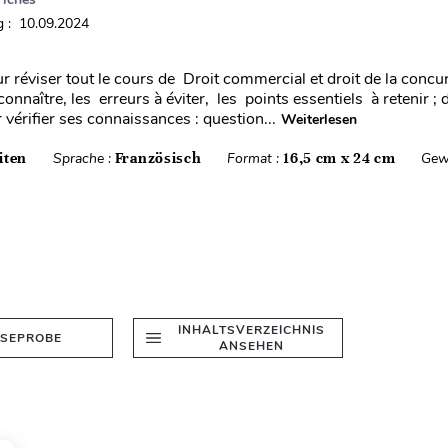
 : 10.09.2024
r réviser tout le cours de Droit commercial et droit de la concu
connaître, les erreurs à éviter, les points essentiels à retenir ;
vérifier ses connaissances : question...
Weiterlesen
iten
Sprache :
Französisch
Format :
16,5 cm x 24 cm
Gew
INHALTSVERZEICHNIS
ESEPROBE
ANSEHEN