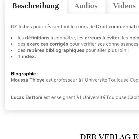
Beschreibung
Audios
Videos
67 fiches
pour réviser tout le cours de
Droit commercial e
les
définitions
à connaître, les
erreurs à éviter,
les
poin
des
exercices corrigés
pour vérifier ses connaissances 
des
repères bibliographiques
pour aller plus loin ;
1
index
.
Biographie :
Moussa Thioye
est professeur à l'Université Toulouse Capi
Lucas Bettoni
est enseignant à l'Université Toulouse Capit
DER VERLAG E