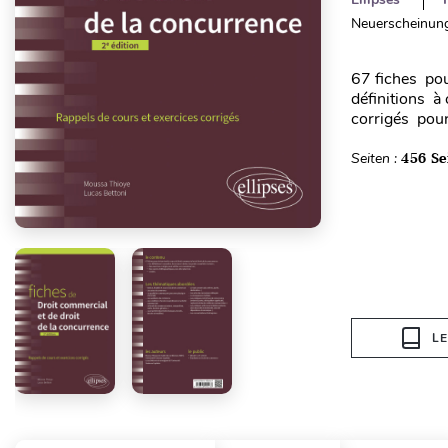
Neuerscheinung
67 fiches pou
définitions à 
corrigés pour 
Seiten :
456 Se
L