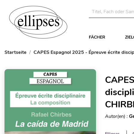
FÄCHER
ZIE
Startseite
CAPES Espagnol 2025 - Épreuve écrite discip
CAPES 
discipl
CHIRBE
Autor(en) :
Ge
Ellipses