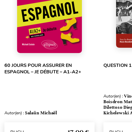
60 JOURS POUR ASSURER EN
QUESTION 1
ESPAGNOL – JE DÉBUTE – A1-A2+
Autor(en) :
Vin
Boisdron Matt
Dilettoso Die
Autor(en) :
Salaün Michaël
Kichelewski A