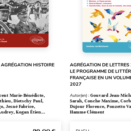
 AGRÉGATION HISTOIRE
AGRÉGATION DE LETTRES 
LE PROGRAMME DE LITTÉ
FRANÇAISE EN UN VOLUME
2027
cent Marie-Bénédicte,
Autor(en) :
Gouvard Jean-Mich
hieu, Dietschy Paul,
Sarah, Conche Maxime, Corbe
go, Jesné Fabrice,
Dujour Florence, Ponzetto Va
udrey, Kogan Étien...
Hamme Clément