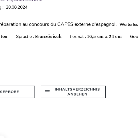
 : 20.08.2024
réparation au concours du CAPES externe d'espagnol.
Weiterle
iten
Sprache :
Französisch
Format :
16,5 cm x 24 cm
Gew
INHALTSVERZEICHNIS
ESEPROBE
ANSEHEN