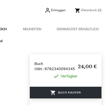
Einloggen
Warenkorb
(0)
EICH
NEUHEITEN
DEMNÄCHST ERHÄLTLICH
id
Buch
24,00 €
9782340094345
ISBN :
Verfügbar
BUCH KAUFEN