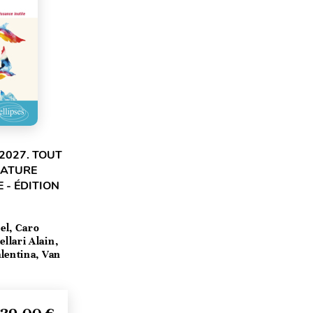
2027. TOUT
RATURE
 - ÉDITION
el, Caro
llari Alain,
lentina, Van