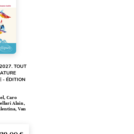
2027. TOUT
RATURE
 - ÉDITION
el, Caro
llari Alain,
lentina, Van