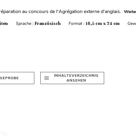
éparation au concours de l'Agrégation externe d'anglais.
Weite
iten
Sprache :
Französisch
Format :
16,5 cm x 24 cm
Gew
INHALTSVERZEICHNIS
ESEPROBE
ANSEHEN