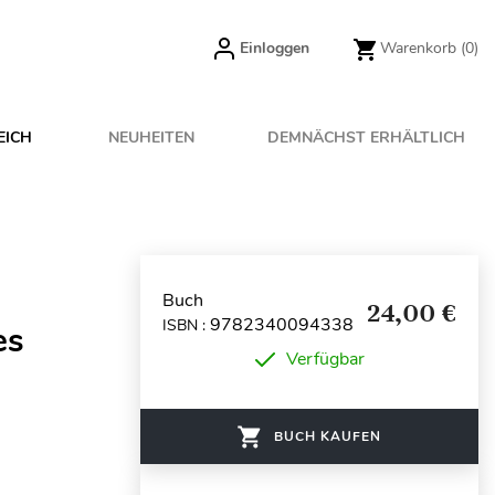
Einloggen
Warenkorb
(0)
EICH
NEUHEITEN
DEMNÄCHST ERHÄLTLICH
Buch
24,00 €
9782340094338
ISBN :
es
Verfügbar
BUCH KAUFEN