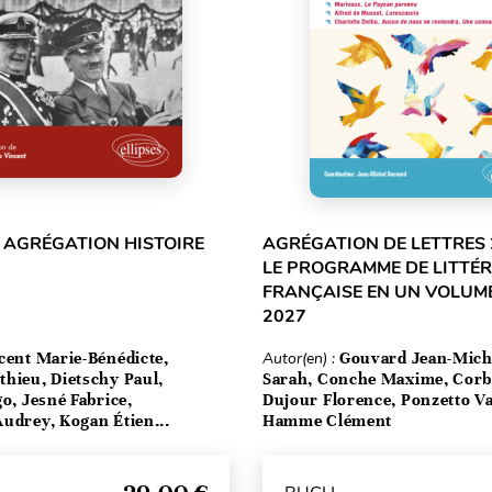
 AGRÉGATION HISTOIRE
AGRÉGATION DE LETTRES 
LE PROGRAMME DE LITTÉ
FRANÇAISE EN UN VOLUME
2027
cent Marie-Bénédicte,
Autor(en) :
Gouvard Jean-Mich
hieu, Dietschy Paul,
Sarah, Conche Maxime, Corbe
go, Jesné Fabrice,
Dujour Florence, Ponzetto Va
udrey, Kogan Étien...
Hamme Clément