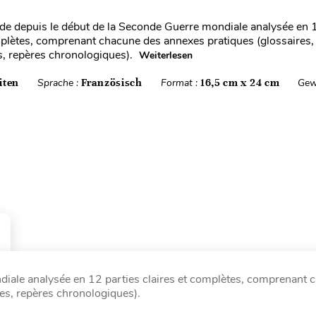
ode depuis le début de la Seconde Guerre mondiale analysée en 
mplètes, comprenant chacune des annexes pratiques (glossaires, 
, repères chronologiques).
Weiterlesen
iten
Sprache :
Französisch
Format :
16,5 cm x 24 cm
Gew
diale analysée en 12 parties claires et complètes, comprenant 
es, repères chronologiques).