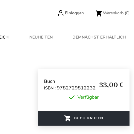
Einloggen
Warenkorb
(0)
EICH
NEUHEITEN
DEMNÄCHST ERHÄLTLICH
2
Buch
33,00 €
9782729812232
ISBN :
Verfügbar
BUCH KAUFEN