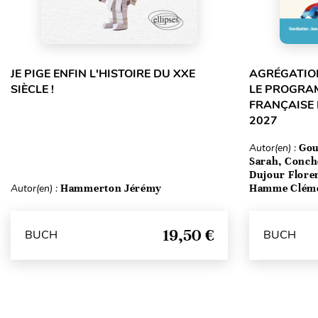
JE PIGE ENFIN L'HISTOIRE DU XXE
AGRÉGATION
SIÈCLE !
LE PROGRA
FRANÇAISE 
2027
Autor(en) :
Gou
Sarah, Conch
Dujour Floren
Autor(en) :
Hammerton Jérémy
Hamme Clém
19,50 €
BUCH
BUCH