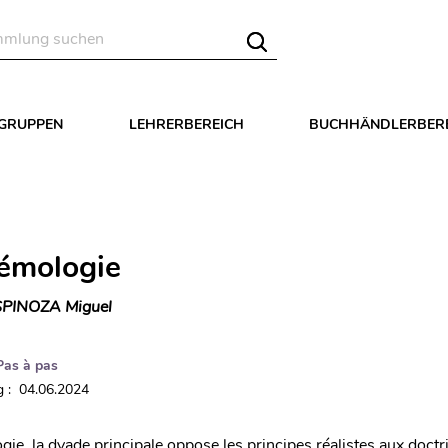
LGRUPPEN
LEHRERBEREICH
BUCHHÄNDLERBER
témologie
SPINOZA Miguel
Pas à pas
 : 04.06.2024
gie, la dyade principale oppose les principes réalistes aux doctr