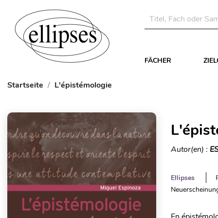
FÄCHER
ZIE
Startseite
L'épistémologie
L'épis
Autor(en) :
E
Ellipses
Neuerscheinung
En épistémolo