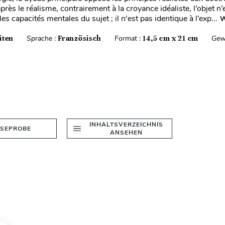
après le réalisme, contrairement à la croyance idéaliste, l’objet n’
les capacités mentales du sujet ; il n'est pas identique à l’exp...
W
iten
Sprache :
Französisch
Format :
14,5 cm x 21 cm
Gew
INHALTSVERZEICHNIS
ESEPROBE
ANSEHEN