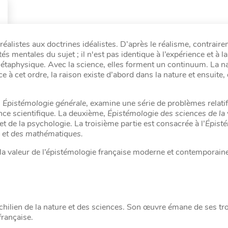
éalistes aux doctrines idéalistes. D’après le réalisme, contraire
tés mentales du sujet ; il n'est pas identique à l’expérience et à la
étaphysique. Avec la science, elles forment un continuum. La na
 à cet ordre, la raison existe d’abord dans la nature et ensuite,
,
Épistémologie générale
, examine une série de problèmes relati
ce scientifique. La deuxième,
Épistémologie des sciences de la 
et de la psychologie. La troisième partie est consacrée à l’
Épist
e et des mathématiques.
r à la valeur de l’épistémologie française moderne et contemporain
hilien de la nature et des sciences. Son œuvre émane de ses tro
française.