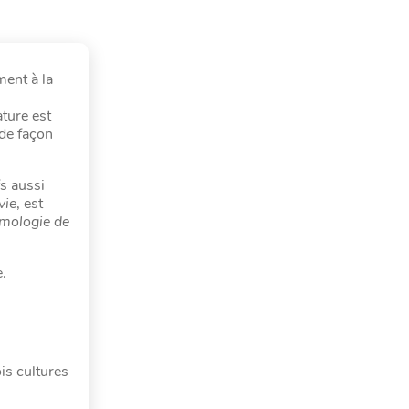
ment à la
ture est
 de façon
fs aussi
vie
, est
émologie de
e.
is cultures