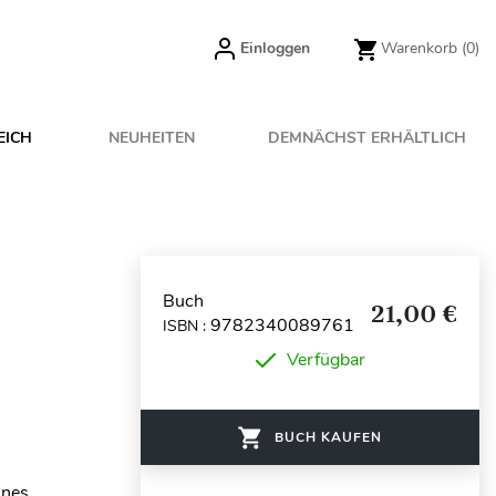
Einloggen
Warenkorb
(0)
EICH
NEUHEITEN
DEMNÄCHST ERHÄLTLICH
Buch
21,00 €
9782340089761
ISBN :
Verfügbar
BUCH KAUFEN
ines