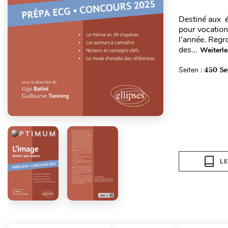
Destiné aux é
pour vocation
l’année. Regr
des...
Weiterl
Seiten :
450 Se
L