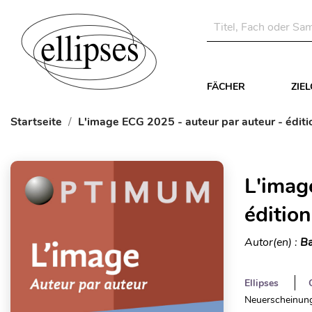
FÄCHER
ZIE
Startseite
L'image ECG 2025 - auteur par auteur - édit
L'imag
éditio
Autor(en) :
Ba
Ellipses
Neuerscheinung