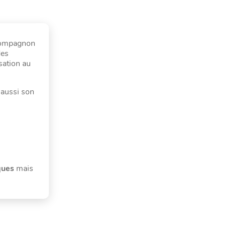
 compagnon
des
isation au
 aussi son
ques
mais