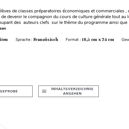
lèves de classes préparatoires économiques et commerciales , 
 de devenir le compagnon du cours de culture générale tout au 
oupant des auteurs clefs sur le thème du programme ainsi que
esen
iten
Sprache :
Französisch
Format :
16,5 cm x 24 cm
Gew
INHALTSVERZEICHNIS
ESEPROBE
ANSEHEN