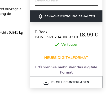
E-Mail-Adresse
cet ouvrage a
long de
notifications_none
BENACHRICHTIGUNG ERHALTEN
E-Book
icht :
0,541 kg
18,99 €
ISBN : 9782340089310
Verfügbar
NEUES DIGITALFORMAT
Erfahren Sie mehr über das digitale
Format
BUCH HERUNTERLADEN