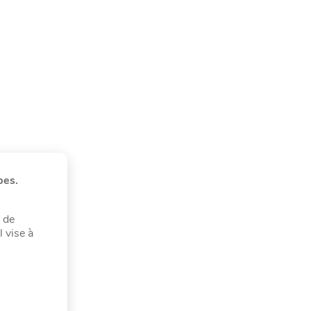
bes.
 de
 vise à