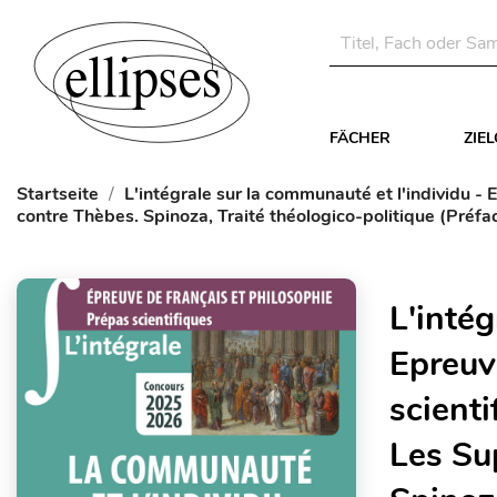
FÄCHER
ZIE
Startseite
L'intégrale sur la communauté et l'individu -
contre Thèbes. Spinoza, Traité théologico-politique (Préf
L'intég
Epreuv
scient
Les Su