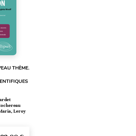
VEAU THÈME.
IENTIFIQUES
ardet
 Cochereau
Maria, Leroy