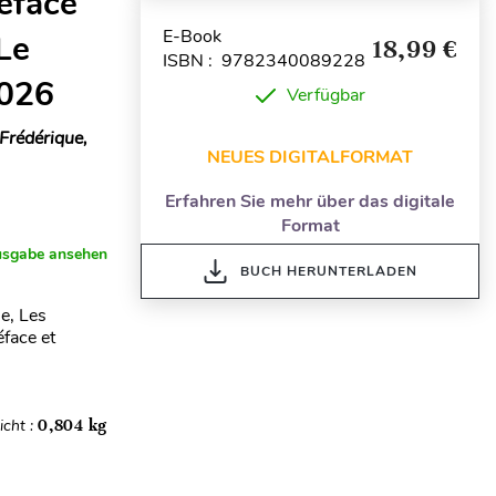
réface
E-Book
Le
18,99 €
ISBN : 9782340089228
2026
Verfügbar
Frédérique,
NEUES DIGITALFORMAT
Erfahren Sie mehr über das digitale
Format
usgabe ansehen
BUCH HERUNTERLADEN
e, Les
éface et
cht :
0,804 kg