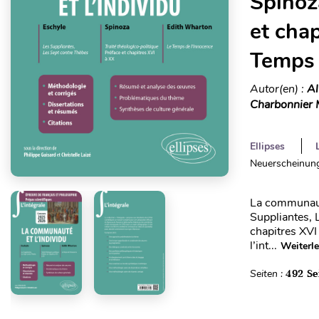
Spinoza
et cha
Temps 
Autor(en) :
Al
Charbonnier 
Ellipses
Neuerscheinung
La communauté
Suppliantes, 
chapitres XVI
l’int...
Weiterl
Seiten :
492 Se