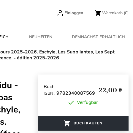
Einloggen
Warenkorb
(0)
EICH
NEUHEITEN
DEMNÄCHST ERHÄLTLICH
oncours 2025-2026. Eschyle, Les Suppliantes, Les Sept
ocence. - édition 2025-2026
idu -
Buch
22,00 €
9782340087569
ISBN :
épas
Verfügbar
hyle,
s.
BUCH KAUFEN