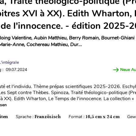
, Traité théologico-politique (P
pitres XVI à XX). Edith Wharton, 
de l'innocence. - édition 2025-
loing Valentine, Aubin Matthieu, Berry Romain, Bournet-Ghiani 
Marie-Anne, Cochereau Mathieu, Dur...
L'intégrale
 : 09.07.2024
Neue A
 et l'individu. Thème prépas scientifiques 2025-2026. Eschyl
Les Sept contre Thèbes. Spinoza, Traité théologico-politique (Pr
 à XX). Edith Wharton, Le Temps de l'innocence. La collection «
esen
iten
Sprache :
Französisch
Format :
16,5 cm x 24 cm
Gewi