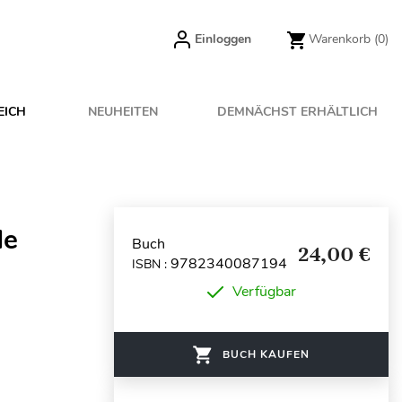
Einloggen
Warenkorb
(0)
EICH
NEUHEITEN
DEMNÄCHST ERHÄLTLICH
de
Buch
24,00 €
9782340087194
ISBN :
Verfügbar
BUCH KAUFEN