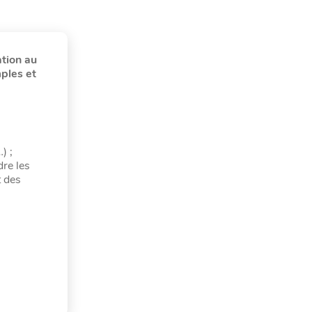
ation au
ples et
) ;
dre les
t des