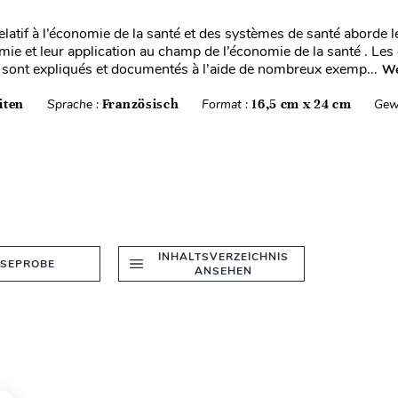
elatif à l’économie de la santé et des systèmes de santé aborde 
omie et leur application au champ de l’économie de la santé . Le
ont expliqués et documentés à l’aide de nombreux exemp...
We
iten
Sprache :
Französisch
Format :
16,5 cm x 24 cm
Gew
INHALTSVERZEICHNIS
ESEPROBE
ANSEHEN