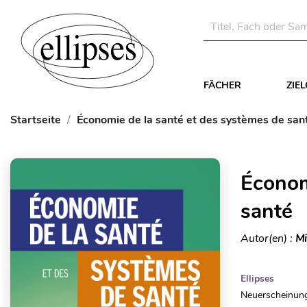
FÄCHER
ZIE
Startseite
Économie de la santé et des systèmes de san
Économ
santé
Autor(en) :
Mi
Ellipses
Neuerscheinung