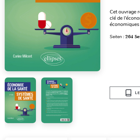
Cet ouvrage r
clé de l’écon
économiques s
Seiten :
264 Se
L