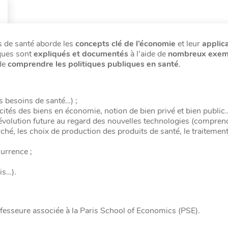
es de santé aborde les
concepts clé de l’économie
et leur
applic
ques sont
expliqués et documentés
à l’aide de
nombreux exem
 de
comprendre les politiques publiques en santé
.
es besoins de santé…) ;
ficités des biens en économie, notion de bien privé et bien public…
 évolution future au regard des nouvelles technologies (compren
marché, les choix de production des produits de santé, le traitemen
currence ;
is…).
fesseure associée à la Paris School of Economics (PSE).