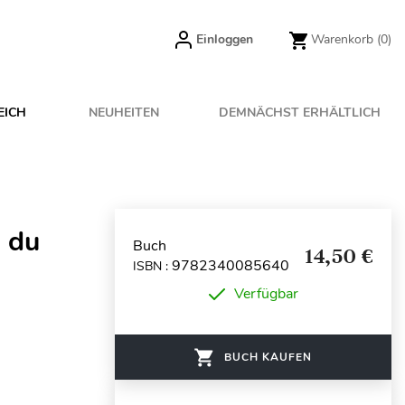
Einloggen
Warenkorb
(0)
EICH
NEUHEITEN
DEMNÄCHST ERHÄLTLICH
s du
Buch
14,50 €
9782340085640
ISBN :
Verfügbar
BUCH KAUFEN