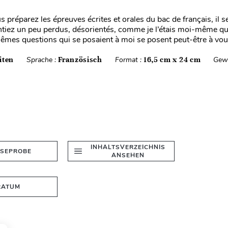
 préparez les épreuves écrites et orales du bac de français, il s
tiez un peu perdus, désorientés, comme je l’étais moi-même qua
êmes questions qui se posaient à moi se posent peut-être à vou.
iten
Sprache :
Französisch
Format :
16,5 cm x 24 cm
Gewi
INHALTSVERZEICHNIS
ESEPROBE
ANSEHEN
RATUM