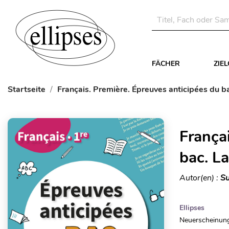
FÄCHER
ZIE
Startseite
Français. Première. Épreuves anticipées du 
França
bac. L
Autor(en) :
Su
Ellipses
Neuerscheinung