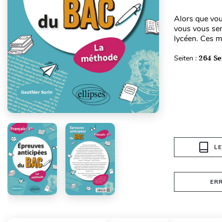
Alors que vous
vous vous sen
lycéen. Ces m
Seiten :
264 Se
L
ER