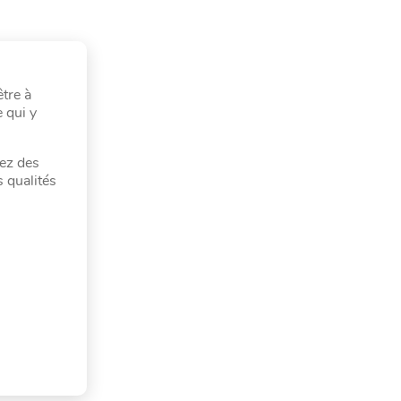
tre à
 qui y
rez des
 qualités