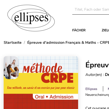
FÄCHER
ZIE
Startseite
Épreuve d'admission Français & Maths - CRP
Épreuv
Autor(en) :
De
Ellipses
Neuerscheinung
Cet ouvrage m