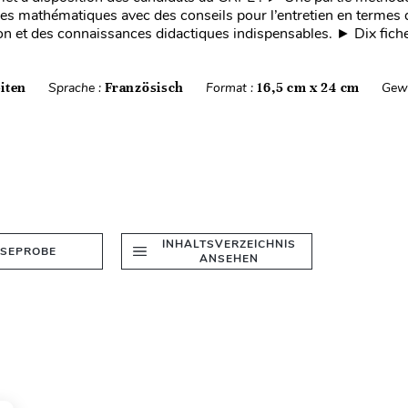
t les mathématiques avec des conseils pour l’entretien en termes 
 et des connaissances didactiques indispensables. ► Dix fich
iten
Sprache :
Französisch
Format :
16,5 cm x 24 cm
Gewi
INHALTSVERZEICHNIS
ESEPROBE
ANSEHEN