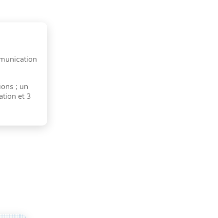
mmunication
ions ; un
ation et 3