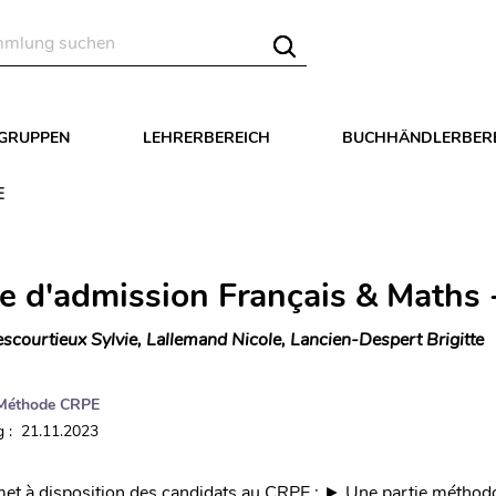
LGRUPPEN
LEHRERBEREICH
BUCHHÄNDLERBER
E
e d'admission Français & Maths
scourtieux Sylvie, Lallemand Nicole, Lancien-Despert Brigitte
Méthode CRPE
 : 21.11.2023
et à disposition des candidats au CRPE : ► Une partie méthod