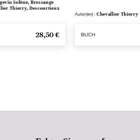
rgevin Solène, Bressange
lier Thierry, Descourtieux
Autor(en) :
Chevallier Thierry
28,50 €
BUCH
Seitenanfang