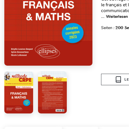
le français e
communication
...
Weiterlesen
Seiten :
200 Se
L