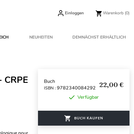
Einloggen
Warenkorb
(0)
EICH
NEUHEITEN
DEMNÄCHST ERHÄLTLICH
 - CRPE
Buch
22,00 €
9782340084292
ISBN :
Verfügbar
BUCH KAUFEN
ologique pour