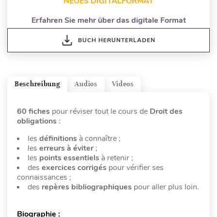
NEUES DIGITALFORMAT
Erfahren Sie mehr über das digitale Format
BUCH HERUNTERLADEN
Beschreibung
Audios
Videos
60 fiches
pour réviser tout le cours de
Droit des
obligations
:
les
définitions
à connaître ;
les
erreurs à éviter
;
les
points essentiels
à retenir ;
des
exercices corrigés
pour vérifier ses
connaissances ;
des
repères bibliographiques
pour aller plus loin.
Biographie :