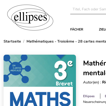
FÄCHER
ZIE
Startseite
Mathématiques - Troisième - 28 cartes menta
Mathém
mental
Autor(en) :
Ri
Ellipses
Neuerscheinung