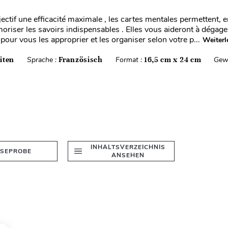
ectif une efficacité maximale , les cartes mentales permettent, 
oriser les savoirs indispensables . Elles vous aideront à dégage
pour vous les approprier et les organiser selon votre p...
Weiterl
iten
Sprache :
Französisch
Format :
16,5 cm x 24 cm
Gew
INHALTSVERZEICHNIS
ESEPROBE
ANSEHEN