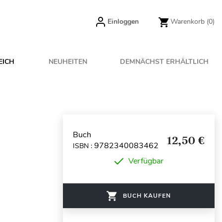
Einloggen
Warenkorb
(0)
EICH
NEUHEITEN
DEMNÄCHST ERHÄLTLICH
Buch
12,50 €
9782340083462
ISBN :
Verfügbar
BUCH KAUFEN