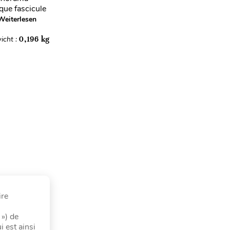
que fascicule
Weiterlesen
icht :
0,196 kg
ire
 ») de
 est ainsi