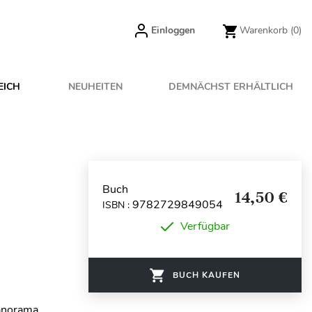
Einloggen
Warenkorb
(0)
EICH
NEUHEITEN
DEMNÄCHST ERHÄLTLICH
Buch
14,50 €
9782729849054
ISBN :
Verfügbar
BUCH KAUFEN
panorama