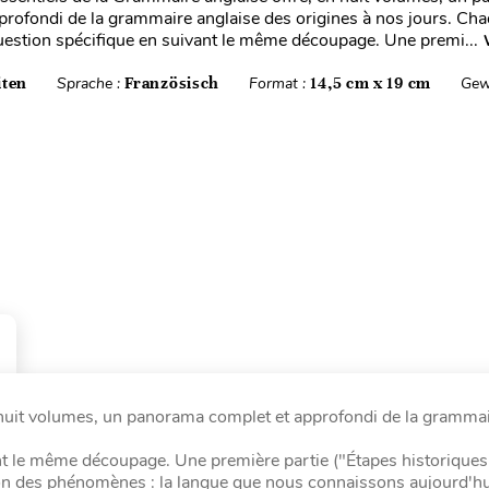
profondi de la grammaire anglaise des origines à nos jours. Cha
question spécifique en suivant le même découpage. Une premi...
iten
Sprache :
Französisch
Format :
14,5 cm x 19 cm
Gew
n huit volumes, un panorama complet et approfondi de la gramma
nt le même découpage. Une première partie ("Étapes historiques
tion des phénomènes : la langue que nous connaissons aujourd'hui