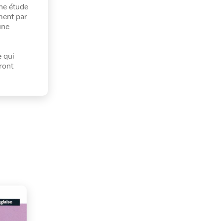
une étude
ment par
une
e qui
ront