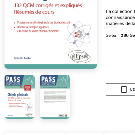
La collection
connaissances
matières de l
Seiten :
280 Se
L