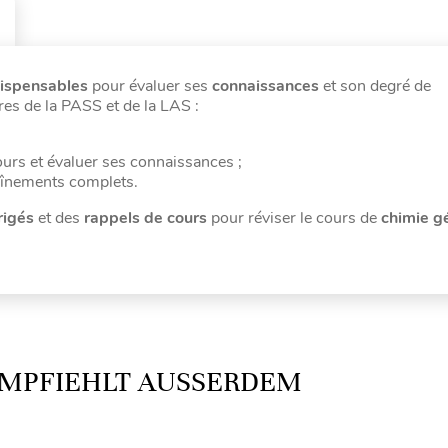
dispensables
pour évaluer ses
connaissances
et son degré de
res de la PASS et de la LAS :
ours et évaluer ses connaissances ;
aînements complets.
rigés
et des
rappels de cours
pour réviser le cours de
chimie g
MPFIEHLT AUSSERDEM