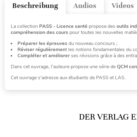
Beschreibung
Audios
Videos
La collection
PASS - Licence santé
propose des
outils in
compréhension des cours
pour toutes les nouvelles matiè
Préparer les épreuves
du nouveau concours ;
Réviser régulièremen
t les notions fondamentales du c
Compléter et améliorer
ses révisions grâce à des entr
Dans cet ouvrage, l’auteure propose une série de
QCM cor
Cet ouvrage s'adresse aux étudiants de PASS et LAS.
DER VERLAG E