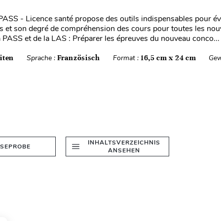
 PASS - Licence santé propose des outils indispensables pour év
 et son degré de compréhension des cours pour toutes les nou
a PASS et de la LAS : Préparer les épreuves du nouveau conco...
iten
Sprache :
Französisch
Format :
16,5 cm x 24 cm
Gew
INHALTSVERZEICHNIS
ESEPROBE
ANSEHEN