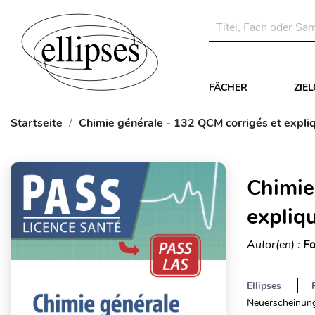
FÄCHER
ZIE
Startseite
Chimie générale - 132 QCM corrigés et expli
Chimie
expliq
Autor(en) :
Fo
Ellipses
Neuerscheinung