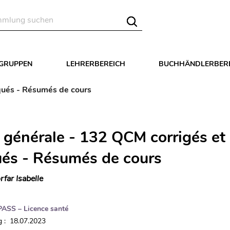
LGRUPPEN
LEHRERBEREICH
BUCHHÄNDLERBER
qués - Résumés de cours
 générale - 132 QCM corrigés et
ués - Résumés de cours
rfar Isabelle
PASS – Licence santé
 : 18.07.2023