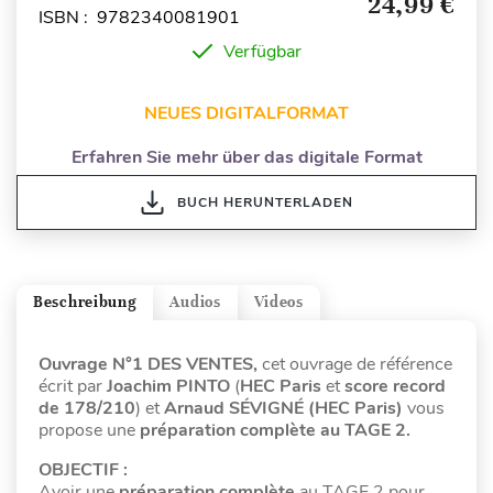
24,99 €
ISBN : 9782340081901
Verfügbar
NEUES DIGITALFORMAT
Erfahren Sie mehr über das digitale Format
BUCH HERUNTERLADEN
Beschreibung
Audios
Videos
Ouvrage N°1 DES VENTES,
cet ouvrage de référence
écrit par
Joachim PINTO
(
HEC Paris
et
score record
de 178/210
)
et
Arnaud SÉVIGNÉ (HEC Paris)
vous
propose une
préparation complète au TAGE 2.
OBJECTIF :
Avoir une
préparation complète
au TAGE 2 pour