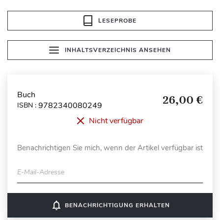
LESEPROBE
INHALTSVERZEICHNIS ANSEHEN
Buch
26,00 €
9782340080249
ISBN :
Nicht verfügbar
Benachrichtigen Sie mich, wenn der Artikel verfügbar ist
E-Mail-Adresse
notifications_none
BENACHRICHTIGUNG ERHALTEN