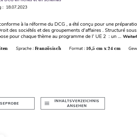
 : 18.07.2023
conforme à la réforme du DCG , a été conçu pour une préparatio
Droit des sociétés et des groupements d’affaires . Structuré sou
ropose pour chaque thème au programme de l’ UE 2 : un ...
Weiter
iten
Sprache :
Französisch
Format :
16,5 cm x 24 cm
Gew
INHALTSVERZEICHNIS
ESEPROBE
ANSEHEN