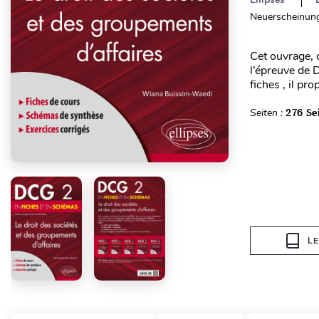
Neuerscheinung
Cet ouvrage, 
l’épreuve de 
fiches , il p
Seiten :
276 Se
L