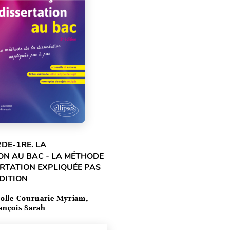
2DE-1RE. LA
ON AU BAC - LA MÉTHODE
ERTATION EXPLIQUÉE PAS
ÉDITION
olle-Cournarie Myriam,
ançois Sarah