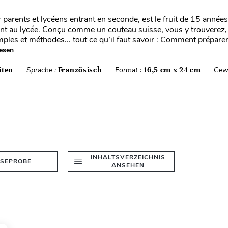
 parents et lycéens entrant en seconde, est le fruit de 15 années
t au lycée. Conçu comme un couteau suisse, vous y trouverez,
mples et méthodes... tout ce qu’il faut savoir : Comment prépare
esen
iten
Sprache :
Französisch
Format :
16,5 cm x 24 cm
Gew
INHALTSVERZEICHNIS
ESEPROBE
ANSEHEN