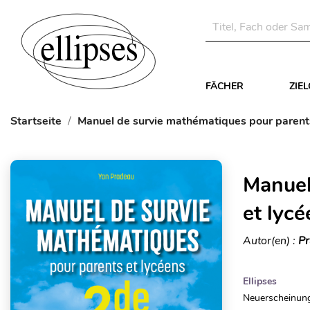
FÄCHER
ZIE
Startseite
Manuel de survie mathématiques pour parents
Manuel
et lycé
Autor(en) :
Pr
Ellipses
Neuerscheinung