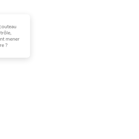
 couteau
trôle,
ent mener
re ?