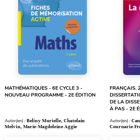
MATHÉMATIQUES - 6E CYCLE 3 -
FRANÇAIS. 
NOUVEAU PROGRAMME - 2E ÉDITION
DISSERTATI
DE LA DISS
À PAS - 2E 
Autor(en) :
Beliny Murielle, Chatelain
Autor(en) :
Can
Melvin, Marie-Magdeleine Aggie
Cournarie-Fr