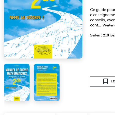
Ce guide pour
d’enseignemen
conseils, exe
cont...
Weiterl
Seiten :
210 Se
L