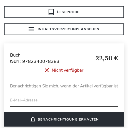
LESEPROBE
INHALTSVERZEICHNIS ANSEHEN
Buch
22,50 €
9782340078383
ISBN :
Nicht verfügbar
Benachrichtigen Sie mich, wenn der Artikel verfügbar ist
E-Mail-Adresse
notifications_none
BENACHRICHTIGUNG ERHALTEN